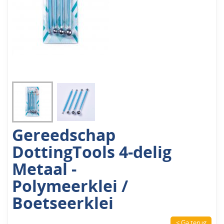
Gereedschap
DottingTools 4-delig
Metaal -
Polymeerklei /
Boetseerklei
< Ga terug