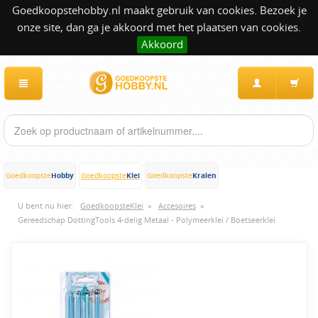
Goedkoopstehobby.nl maakt gebruik van cookies. Bezoek je
onze site, dan ga je akkoord met het plaatsen van cookies.
Akkoord
Hobby
Klei
Kralen
Goedkoopste
Goedkoopste
Goedkoopste
U bent nu hier:
GoedkoopsteKlei
»
Accesoires
»
Gereedschap DottingTools 4-delig Metaal - Polymeerklei / Boetseerklei