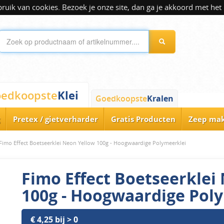
ik van cookies. Bezoek je onze site, dan ga je akkoord met het 
Klei
edkoopste
Goedkoopste
Kralen
Pretex / gietverharder
Gratis Producten
Zeep ma
Fimo Effect Boetseerklei Neon Yellow 100g - Hoogwaardige Polymeerklei
Fimo Effect Boetseerklei
100g - Hoogwaardige Pol
€ 4,25 bij > 0