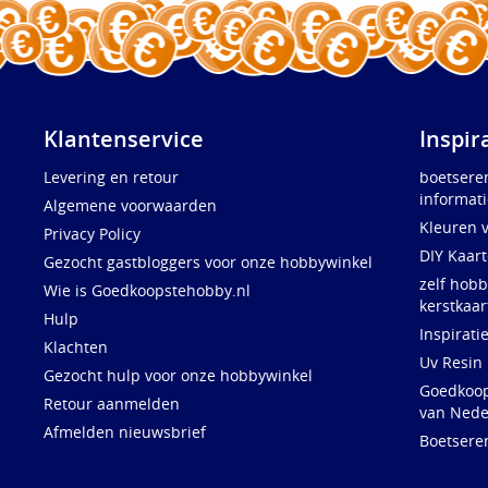
Klantenservice
Inspir
Levering en retour
boetsere
informati
Algemene voorwaarden
Kleuren 
Privacy Policy
DIY Kaar
Gezocht gastbloggers voor onze hobbywinkel
zelf hobb
Wie is Goedkoopstehobby.nl
kerstkaar
Hulp
Inspirati
Klachten
Uv Resin
Gezocht hulp voor onze hobbywinkel
Goedkoops
Retour aanmelden
van Nede
Afmelden nieuwsbrief
Boetsere