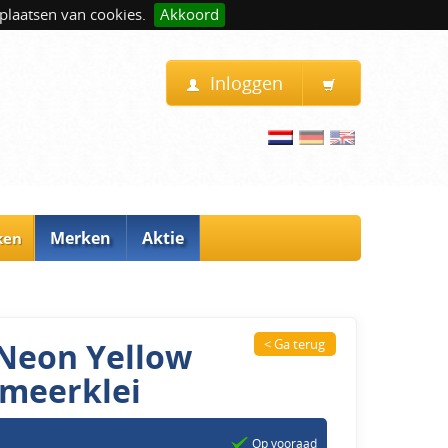
plaatsen van cookies.
Akkoord
Inloggen
Merken
Aktie
ken
 Neon Yellow
< Ga terug
ymeerklei
Op vooraad