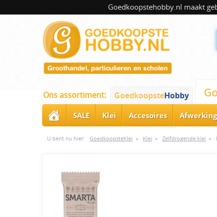
Goedkoopstehobby.nl maakt gebru
Go
Ons assortiment:
Goedkoopste
Hobby
SALE
Klei
Accesoires
Afwerking
U bent nu hier:
GoedkoopsteKlei
»
Klei
»
Zelfdrogende klei
»