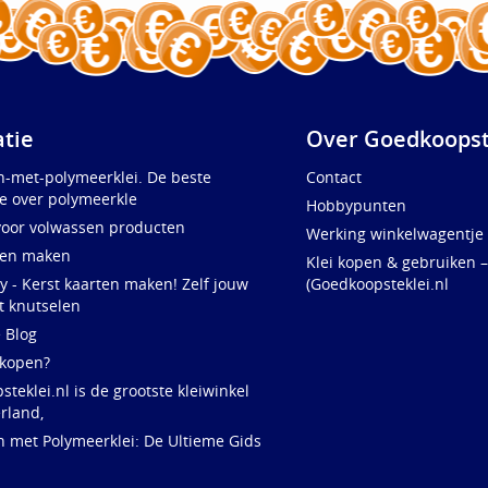
atie
Over Goedkoopst
n-met-polymeerklei. De beste
Contact
e over polymeerkle
Hobbypunten
voor volwassen producten
Werking winkelwagentje
ten maken
Klei kopen & gebruiken –
y - Kerst kaarten maken! Zelf jouw
(Goedkoopsteklei.nl
t knutselen
e Blog
 kopen?
teklei.nl is de grootste kleiwinkel
rland,
n met Polymeerklei: De Ultieme Gids