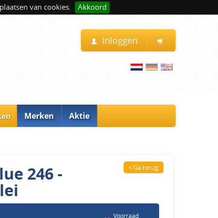
plaatsen van cookies.
Akkoord
Inloggen
Merken
Aktie
ken
lue 246 -
< Ga terug
lei
Voorraad