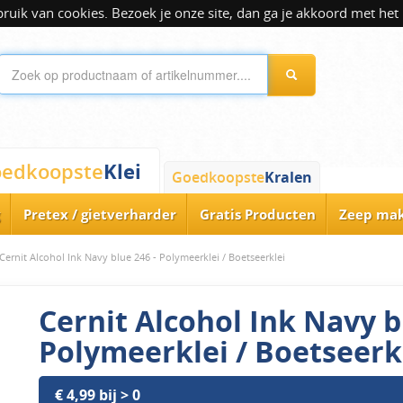
ik van cookies. Bezoek je onze site, dan ga je akkoord met het 
Klei
edkoopste
Goedkoopste
Kralen
Pretex / gietverharder
Gratis Producten
Zeep ma
Cernit Alcohol Ink Navy blue 246 - Polymeerklei / Boetseerklei
Cernit Alcohol Ink Navy b
Polymeerklei / Boetseerk
€ 4,99 bij > 0