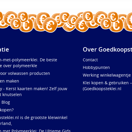
atie
Over Goedkoopst
n-met-polymeerklei. De beste
Contact
e over polymeerkle
Hobbypunten
voor volwassen producten
Werking winkelwagentje
ten maken
Klei kopen & gebruiken –
y - Kerst kaarten maken! Zelf jouw
(Goedkoopsteklei.nl
t knutselen
e Blog
 kopen?
teklei.nl is de grootste kleiwinkel
rland,
n met Polymeerklei: De Ultieme Gids