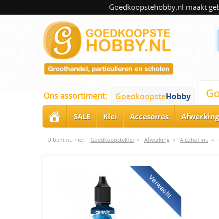
Goedkoopstehobby.nl maakt gebru
Go
Ons assortiment:
Goedkoopste
Hobby
SALE
Klei
Accesoires
Afwerking
U bent nu hier:
GoedkoopsteKlei
»
Afwerking
»
Alcohol ink
»
Verwacht