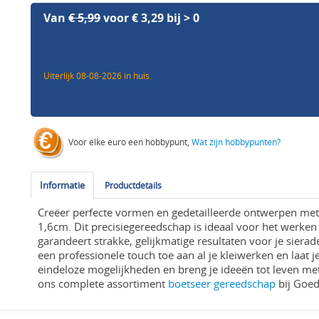
Van
€ 5,99
voor € 3,29 bij > 0
Uiterlijk 08-08-2026 in huis.
Voor elke euro een hobbypunt,
Wat zijn hobbypunten?
Informatie
Productdetails
Creëer perfecte vormen en gedetailleerde ontwerpen me
1,6cm. Dit precisiegereedschap is ideaal voor het werken
garandeert strakke, gelijkmatige resultaten voor je siera
een professionele touch toe aan al je kleiwerken en laat je
eindeloze mogelijkheden en breng je ideeën tot leven me
ons complete assortiment
boetseer gereedschap
bij Goed