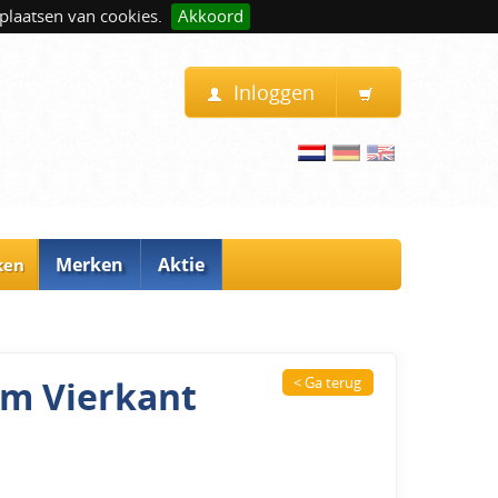
plaatsen van cookies.
Akkoord
Inloggen
Merken
Aktie
ken
rm Vierkant
< Ga terug