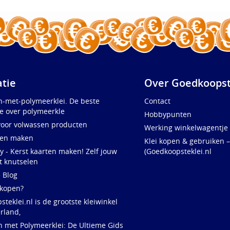
atie
Over Goedkoopst
n-met-polymeerklei. De beste
Contact
e over polymeerkle
Hobbypunten
voor volwassen producten
Werking winkelwagentje
ten maken
Klei kopen & gebruiken –
y - Kerst kaarten maken! Zelf jouw
(Goedkoopsteklei.nl
t knutselen
e Blog
 kopen?
teklei.nl is de grootste kleiwinkel
rland,
n met Polymeerklei: De Ultieme Gids