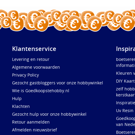
Klantenservice
Inspir
Levering en retour
boetsere
informati
Algemene voorwaarden
Kleuren 
Privacy Policy
DIY Kaar
Gezocht gastbloggers voor onze hobbywinkel
zelf hobb
Wie is Goedkoopstehobby.nl
kerstkaar
Hulp
Inspirati
Klachten
Uv Resin
Gezocht hulp voor onze hobbywinkel
Goedkoops
Retour aanmelden
van Nede
Afmelden nieuwsbrief
Boetsere