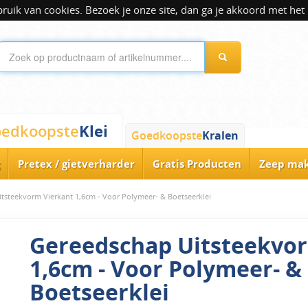
ik van cookies. Bezoek je onze site, dan ga je akkoord met het 
Klei
edkoopste
Goedkoopste
Kralen
Pretex / gietverharder
Gratis Producten
Zeep ma
tsteekvorm Vierkant 1,6cm - Voor Polymeer- & Boetseerklei
Gereedschap Uitsteekvo
1,6cm - Voor Polymeer- &
Boetseerklei