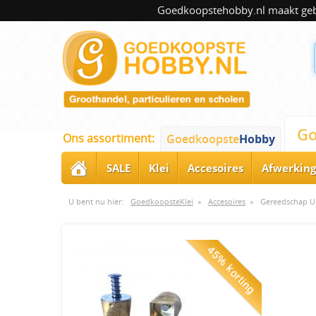
Goedkoopstehobby.nl maakt gebru
Go
Ons assortiment:
Goedkoopste
Hobby
SALE
Klei
Accesoires
Afwerking
U bent nu hier:
GoedkoopsteKlei
»
Accesoires
»
Gereedschap Ui
45% korting