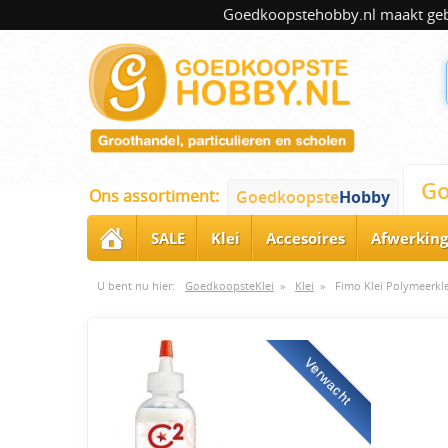
Goedkoopstehobby.nl maakt gebru
Go
Ons assortiment:
Goedkoopste
Hobby
SALE
Klei
Accesoires
Afwerking
U bent nu hier:
GoedkoopsteKlei
»
Klei
»
Fimo Klei Polymeerkle
Verwacht