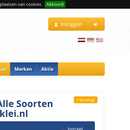
plaatsen van cookies.
Akkoord
Inloggen
Merken
Aktie
ken
Alle Soorten
< Ga terug
lei.nl
Voorraad