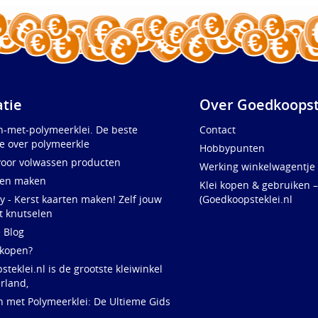
atie
Over Goedkoopst
n-met-polymeerklei. De beste
Contact
e over polymeerkle
Hobbypunten
voor volwassen producten
Werking winkelwagentje
ten maken
Klei kopen & gebruiken –
y - Kerst kaarten maken! Zelf jouw
(Goedkoopsteklei.nl
t knutselen
e Blog
 kopen?
teklei.nl is de grootste kleiwinkel
rland,
n met Polymeerklei: De Ultieme Gids