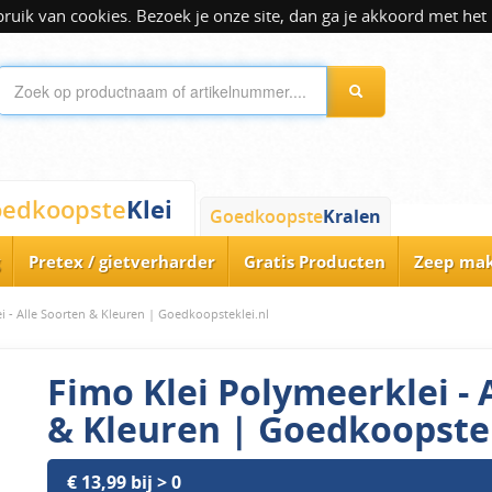
ik van cookies. Bezoek je onze site, dan ga je akkoord met het 
Klei
edkoopste
Goedkoopste
Kralen
Pretex / gietverharder
Gratis Producten
Zeep ma
i - Alle Soorten & Kleuren | Goedkoopsteklei.nl
Fimo Klei Polymeerklei - 
& Kleuren | Goedkoopstek
€ 13,99 bij > 0