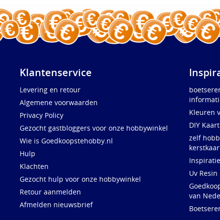
Klantenservice
Inspir
Levering en retour
boetsere
informati
Algemene voorwaarden
Kleuren 
Privacy Policy
DIY Kaar
Gezocht gastbloggers voor onze hobbywinkel
zelf hobb
Wie is Goedkoopstehobby.nl
kerstkaar
Hulp
Inspirati
Klachten
Uv Resin
Gezocht hulp voor onze hobbywinkel
Goedkoops
Retour aanmelden
van Nede
Afmelden nieuwsbrief
Boetsere