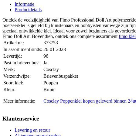
Informatie
Productdetails
Ontdek de veelzijdigheid van Fimo Professional Doll Art polymeerklei 
boetseerklei is geliefd bij kunstenaars en hobbyisten vanwege zijn fij
speciaal ontwikkelde klei. Ideaal voor zowel beginners als gevorder
Fimo Doll Art. Bovendien, ontdek ons complete assortiment
fimo klei
Artikel nr.:
373753
In assortiment sinds:
26-01-2023
Levertijd:
96
Past in brievenbus:
Ja
Merk:
Cosclay
Verzendwijze:
Brievenbuspakket
Soort klei:
Poppen
Kleur:
Bruin
Meer informatie:
Cosclay Poppenklei kopen geleverd binnen 24uur
Klantenservice
Levering en retour
Algemene voorwaarden