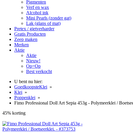
Pigmenten
Verf en wax
Alcohol ink
Mini Pearls (zonder gat)
Lak (glans of mat)
Pretex / gietverharder
Gratis Producten
Zeep maken
Merken
Aktie
Aktie
Nieuw!
Op=Op
Best verkocht
U bent nu hier:
GoedkoopsteKlei
»
Klei
»
Poppenklei
»
Fimo Professional Doll Art Sepia 453g - Polymeerklei / Boetsee
45% korting