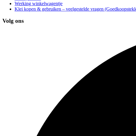
Werking winkelwagentje
Klei kopen & gebruiken – veelgestelde vragen (Goedkoopstekle
Volg ons