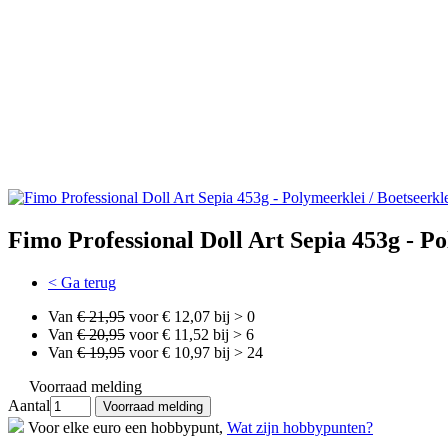
Fimo Professional Doll Art Sepia 453g - Po
< Ga terug
Van
€ 21,95
voor € 12,07 bij > 0
Van
€ 20,95
voor € 11,52 bij > 6
Van
€ 19,95
voor € 10,97 bij > 24
Voorraad melding
Aantal
Voor elke euro een hobbypunt,
Wat zijn hobbypunten?