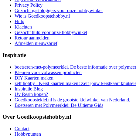
Privacy Policy
Gezocht gastbloggers voor onze hobbywinkel
Wie is Goedkoopstehobby.nl
Hulp
Klachten
Gezocht hulp voor onze hobbywinkel
Retour aanmelden
Afmelden nieuwsbrief
Inspiratie
boetseren-met-polymeerklei. De beste informatie over polymee
Kleuren voor volwassen producten
DIY Kaarten maken
zelf hobby - Kerst kaarten maken! Zelf jouw kerstkaart knutsel
Inspiratie Blog
Uv Resin kopen?
Goedkoopsteklei.nl is de grootste kleiwinkel van Nederland,
Boetseren met Polymeerklei: De Ultieme Gids
Over Goedkoopstehobby.nl
Contact
Hobbypunten