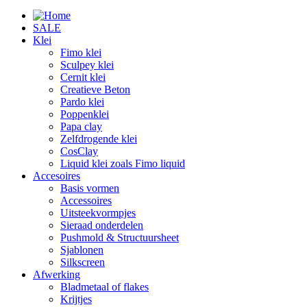
SALE
Klei
Fimo klei
Sculpey klei
Cernit klei
Creatieve Beton
Pardo klei
Poppenklei
Papa clay
Zelfdrogende klei
CosClay
Liquid klei zoals Fimo liquid
Accesoires
Basis vormen
Accessoires
Uitsteekvormpjes
Sieraad onderdelen
Pushmold & Structuursheet
Sjablonen
Silkscreen
Afwerking
Bladmetaal of flakes
Krijtjes