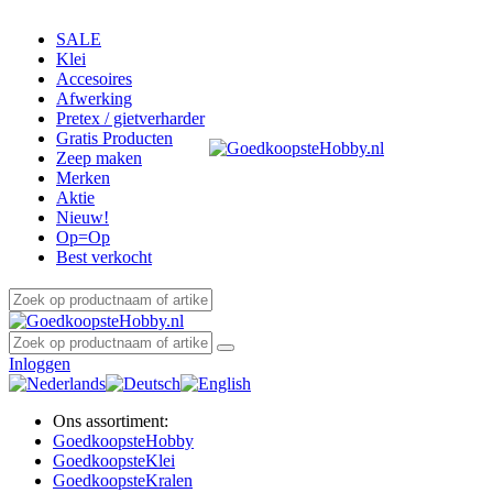
SALE
Klei
Accesoires
Afwerking
Pretex / gietverharder
Gratis Producten
Zeep maken
Merken
Aktie
Nieuw!
Op=Op
Best verkocht
Inloggen
Ons assortiment:
Goedkoopste
Hobby
Goedkoopste
Klei
Goedkoopste
Kralen