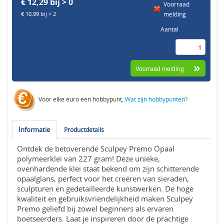
€ 12,29 bij > 0
Voorraad
melding
€ 10,99 bij > 2
Aantal
Voor elke euro een hobbypunt,
Wat zijn hobbypunten?
Informatie
Productdetails
Ontdek de betoverende Sculpey Premo Opaal
polymeerklei van 227 gram! Deze unieke,
ovenhardende klei staat bekend om zijn schitterende
opaalglans, perfect voor het creëren van sieraden,
sculpturen en gedetailleerde kunstwerken. De hoge
kwaliteit en gebruiksvriendelijkheid maken Sculpey
Premo geliefd bij zowel beginners als ervaren
boetseerders. Laat je inspireren door de prachtige