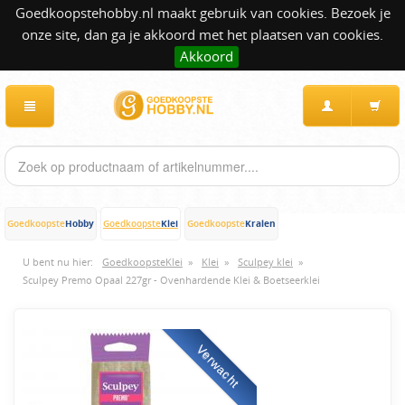
Goedkoopstehobby.nl maakt gebruik van cookies. Bezoek je
onze site, dan ga je akkoord met het plaatsen van cookies.
Akkoord
Hobby
Klei
Kralen
Goedkoopste
Goedkoopste
Goedkoopste
U bent nu hier:
GoedkoopsteKlei
»
Klei
»
Sculpey klei
»
Sculpey Premo Opaal 227gr - Ovenhardende Klei & Boetseerklei
Verwacht