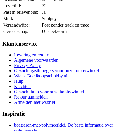
Levertijd:
72
Past in brievenbus:
Ja
Merk:
Sculpey
Verzendwijze:
Post zonder track en trace
Gereedschap:
Uitsteekvorm
Klantenservice
Levering en retour
Algemene voorwaarden
Privacy Policy
Gezocht gastbloggers voor onze hobbywinkel
Wie is Goedkoopstehobby.nl
Hulp
Klachten
Gezocht hulp voor onze hobbywinkel
Retour aanmelden
Afmelden nieuwsbrief
Inspiratie
boetseren-met-polymeerklei. De beste informatie over
polymeerkle