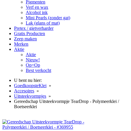
Pigmenten
Verf en wax
Alcohol ink
Mini Pearls (zonder gat)
Lak (glans of mat)
Pretex / gietverharder
Gratis Producten
Zeep maken
Merken
Aktie
Aktie
Nieuw!
Op=Op
Best verkocht
U bent nu hier:
GoedkoopsteKlei
»
Accesoires
»
Uitsteekvormpjes
»
Gereedschap Uitsteekvormpje TearDrop - Polymeerklei /
Boetseerklei