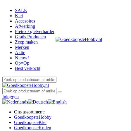
SALE
Klei
Accesoires
Afwerking
Pretex / gietverharder
Gratis Producten
Zeep maken
Merken
Aktie
Nieuw!
Op=Op
Best verkocht
Inloggen
Ons assortiment:
Goedkoopste
Hobby
Goedkoopste
Klei
Goedkoopste
Kralen