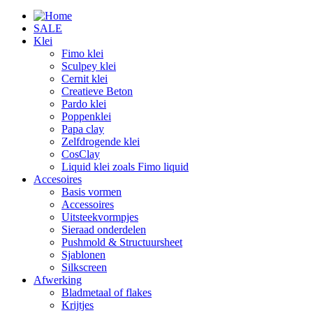
SALE
Klei
Fimo klei
Sculpey klei
Cernit klei
Creatieve Beton
Pardo klei
Poppenklei
Papa clay
Zelfdrogende klei
CosClay
Liquid klei zoals Fimo liquid
Accesoires
Basis vormen
Accessoires
Uitsteekvormpjes
Sieraad onderdelen
Pushmold & Structuursheet
Sjablonen
Silkscreen
Afwerking
Bladmetaal of flakes
Krijtjes