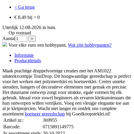
< Ga terug
€ 8,49 bij > 0
Uiterlijk 12-08-2026 in huis.
Op vooraad
Aantal
Voor elke euro een hobbypunt,
Wat zijn hobbypunten?
Informatie
Productdetails
Maak prachtige druppelvormige creaties met het AM1022
uitsteekvormpje TearDrop. Dit hoogwaardige gereedschap is perfect
voor het werken met polymeerklei en boetseerklei. Creëer unieke
sieraden, hangers of decoratieve elementen met gemak en precisie.
Het duurzame ontwerp zorgt voor strakke, egale vormen bij elk
gebruik. Ideaal voor zowel beginners als ervaren kleikunstenaars die
hun ontwerpen willen verrijken. Voeg een vleugje elegantie toe aan
al je kleiprojecten. Wacht niet langer en ontdek ons complete
assortiment
boetseer gereedschap
bij Goedkoopsteklei.nl!
Artikel nr.:
369955
Barcode:
0715891149775
In assortiment sinds:
20-10-2022