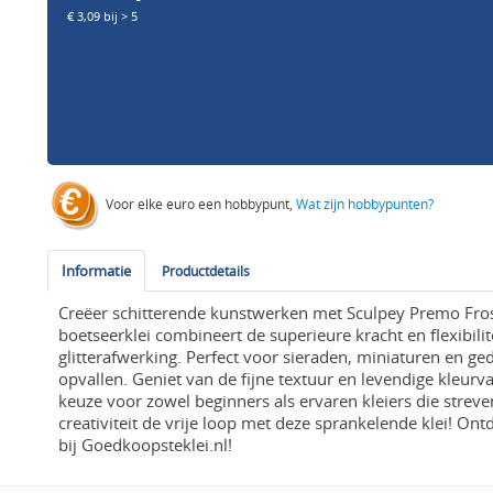
€ 3,09 bij > 5
Voor elke euro een hobbypunt,
Wat zijn hobbypunten?
Informatie
Productdetails
Creëer schitterende kunstwerken met Sculpey Premo Fros
boetseerklei combineert de superieure kracht en flexibil
glitterafwerking. Perfect voor sieraden, miniaturen en ge
opvallen. Geniet van de fijne textuur en levendige kleurv
keuze voor zowel beginners als ervaren kleiers die streven
creativiteit de vrije loop met deze sprankelende klei! O
bij Goedkoopsteklei.nl!