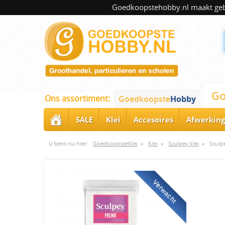
Goedkoopstehobby.nl maakt gebru
Go
Ons assortiment:
Goedkoopste
Hobby
SALE
Klei
Accesoires
Afwerking
U bent nu hier:
GoedkoopsteKlei
»
Klei
»
Sculpey klei
»
Sculp
Verwacht