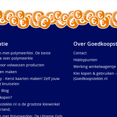
atie
Over Goedkoopst
n-met-polymeerklei. De beste
Contact
e over polymeerkle
Hobbypunten
voor volwassen producten
Werking winkelwagentje
ten maken
Klei kopen & gebruiken –
y - Kerst kaarten maken! Zelf jouw
(Goedkoopsteklei.nl
t knutselen
e Blog
 kopen?
teklei.nl is de grootste kleiwinkel
rland,
n met Polymeerklei: De Ultieme Gids