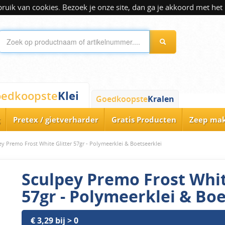
ik van cookies. Bezoek je onze site, dan ga je akkoord met het 
Klei
edkoopste
Goedkoopste
Kralen
Pretex / gietverharder
Gratis Producten
Zeep ma
ey Premo Frost White Glitter 57gr - Polymeerklei & Boetseerklei
Sculpey Premo Frost Whit
57gr - Polymeerklei & Boe
€ 3,29 bij > 0