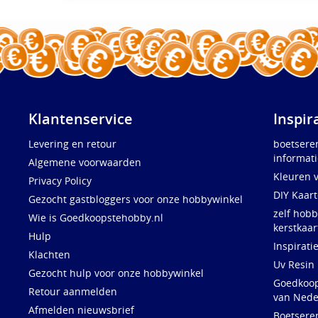
Klantenservice
Inspir
Levering en retour
boetsere
informati
Algemene voorwaarden
Kleuren 
Privacy Policy
DIY Kaar
Gezocht gastbloggers voor onze hobbywinkel
zelf hobb
Wie is Goedkoopstehobby.nl
kerstkaar
Hulp
Inspirati
Klachten
Uv Resin
Gezocht hulp voor onze hobbywinkel
Goedkoops
Retour aanmelden
van Nede
Afmelden nieuwsbrief
Boetsere