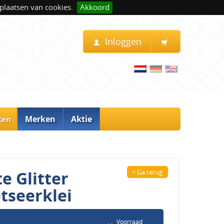
plaatsen van cookies.
Akkoord
Inloggen
Merken
Aktie
ken
e Glitter
< Ga terug
tseerklei
Voorraad