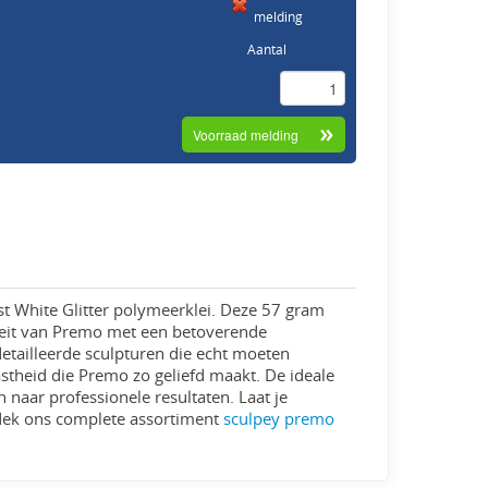
melding
Aantal
t White Glitter polymeerklei. Deze 57 gram
iteit van Premo met een betoverende
detailleerde sculpturen die echt moeten
astheid die Premo zo geliefd maakt. De ideale
 naar professionele resultaten. Laat je
ntdek ons complete assortiment
sculpey premo