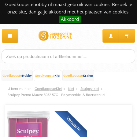
Goedkoopstehobby.nl maakt gebruik van cookies. Bezoek je
onze site, dan ga je akkoord met het plaatsen van cookies.
Akkoord
Hobby
Klei
Kralen
Goedkoopste
Goedkoopste
Goedkoopste
U bent nu hier:
GoedkoopsteKlei
»
Klei
»
Sculpey klei
»
Sculpey Premo Mauve 5032 57G - Polymeerklei & Boetseerklei
Verwacht