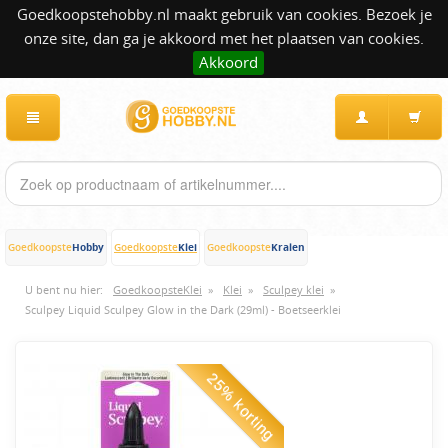
Goedkoopstehobby.nl maakt gebruik van cookies. Bezoek je
onze site, dan ga je akkoord met het plaatsen van cookies.
Akkoord
Hobby
Klei
Kralen
Goedkoopste
Goedkoopste
Goedkoopste
U bent nu hier:
GoedkoopsteKlei
»
Klei
»
Sculpey klei
»
Sculpey Liquid Sculpey Glow in the Dark (29ml) - Boetseerklei
25% korting