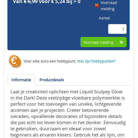
Van
€ 6,99
voor € 5,24 bij > 0
Voorraad
melding
Aantal
Voor elke euro een hobbypunt,
Wat zijn hobbypunten?
Informatie
Productdetails
Laat je creativiteit oplichten met Liquid Sculpey Glow
in the Dark! Deze veelzijdige vloeibare polymeerklei is
perfect voor het toevoegen van unieke, lichtgevende
accenten aan je projecten. Creëer betoverende
sieraden, opvallende decoraties of bijzondere details
die pas echt tot leven komen in het donker. Eenvoudig
te gebruiken, duurzaam en ideaal voor zowel
beginners als ervaren kleiers. Gebruik het als lijm, om