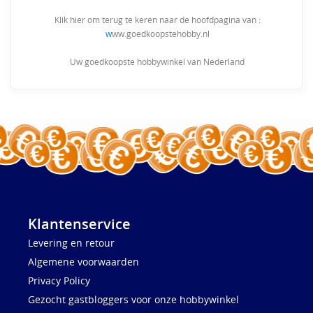
Klik hier om terug te keren naar de hoofdpagina van :
w
ww.goedkoopstehobby.nl
Uw goedkoopste hobbywinkel van Nederland
Klantenservice
Levering en retour
Algemene voorwaarden
Privacy Policy
Gezocht gastbloggers voor onze hobbywinkel