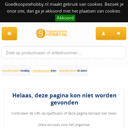
Goedkoopstehobby.nl maakt gebruik van cookies. Bezoek je
onze site, dan ga je akkoord met het plaatsen van cookies.
Akkoord
Hobby
Klei
Kralen
Goedkoopste
Goedkoopste
Goedkoopste
Helaas, deze pagina kon niet worden
gevonden
Controleer de URL op spelfouten of deze pagina bestaat niet meer.
Onze excuses voor het ongemak.