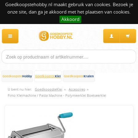
Goedkoopstehobby.nl maakt gebruik van cookies. Bezoek je
onze site, dan ga je akkoord met het plaatsen van cookies.
Akkoord
Hobby
Klei
Kralen
Goedkoopste
Goedkoopste
Goedkoopste
U bent nu hier:
GoedkoopsteKlei
»
Accesoires
»
Fimo Kleimachine / Pasta Machine - Polymeerklei Boetseerklei