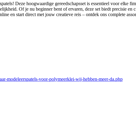
atels! Deze hoogwaardige gereedschapsset is essentieel voor elke fimo
elijkheid. Of je nu beginner bent of ervaren, deze set biedt precisie en
line en start direct met jouw creatieve reis – ontdek ons complete asso
naar-modeleerspatels-voor-polymeerklei-wij-hebben-meer-da.php