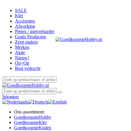
SALE
Klei
Accesoires
Afwerking
Pretex / gietverharder
Gratis Producten
Zeep maken
Merken
Aktie
Nieuw!
Op=Op
Best verkocht
Inloggen
Ons assortiment:
Goedkoopste
Hobby
Goedkoopste
Klei
Goedkoopste
Kralen