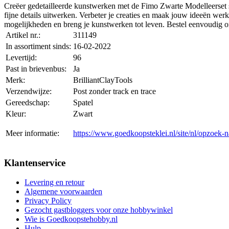
Creëer gedetailleerde kunstwerken met de Fimo Zwarte Modelleerset sp
fijne details uitwerken. Verbeter je creaties en maak jouw ideeën werk
mogelijkheden en breng je kunstwerken tot leven. Bestel eenvoudig on
Artikel nr.:
311149
In assortiment sinds:
16-02-2022
Levertijd:
96
Past in brievenbus:
Ja
Merk:
BrilliantClayTools
Verzendwijze:
Post zonder track en trace
Gereedschap:
Spatel
Kleur:
Zwart
Meer informatie:
https://www.goedkoopsteklei.nl/site/nl/opzoek-
Klantenservice
Levering en retour
Algemene voorwaarden
Privacy Policy
Gezocht gastbloggers voor onze hobbywinkel
Wie is Goedkoopstehobby.nl
Hulp