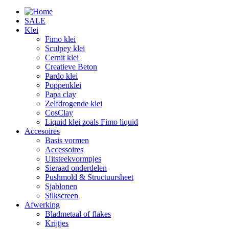
SALE
Klei
Fimo klei
Sculpey klei
Cernit klei
Creatieve Beton
Pardo klei
Poppenklei
Papa clay
Zelfdrogende klei
CosClay
Liquid klei zoals Fimo liquid
Accesoires
Basis vormen
Accessoires
Uitsteekvormpjes
Sieraad onderdelen
Pushmold & Structuursheet
Sjablonen
Silkscreen
Afwerking
Bladmetaal of flakes
Krijtjes