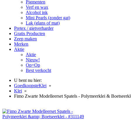
Pigmenten
Verf en wax
Alcohol ink
Mini Pearls (zonder gat)
Lak (glans of mat)
Pretex / gietverharder
Gratis Producten
Zeep maken
Merken
Aktie
Aktie
Nieuw!
Op=Op
Best verkocht
U bent nu hier:
GoedkoopsteKlei
»
Klei
»
Fimo Zwarte Modelleerset Spatels - Polymeerklei & Boetseerkl