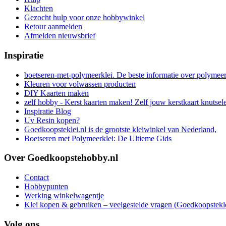
Klachten
Gezocht hulp voor onze hobbywinkel
Retour aanmelden
Afmelden nieuwsbrief
Inspiratie
boetseren-met-polymeerklei. De beste informatie over polymee
Kleuren voor volwassen producten
DIY Kaarten maken
zelf hobby - Kerst kaarten maken! Zelf jouw kerstkaart knutsel
Inspiratie Blog
Uv Resin kopen?
Goedkoopsteklei.nl is de grootste kleiwinkel van Nederland,
Boetseren met Polymeerklei: De Ultieme Gids
Over Goedkoopstehobby.nl
Contact
Hobbypunten
Werking winkelwagentje
Klei kopen & gebruiken – veelgestelde vragen (Goedkoopstekle
Volg ons