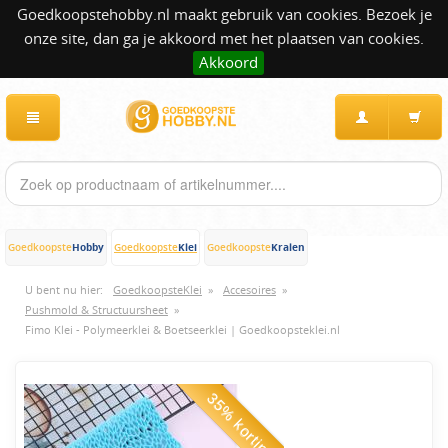
Goedkoopstehobby.nl maakt gebruik van cookies. Bezoek je
onze site, dan ga je akkoord met het plaatsen van cookies.
Akkoord
Hobby
Klei
Kralen
Goedkoopste
Goedkoopste
Goedkoopste
U bent nu hier:
GoedkoopsteKlei
»
Accesoires
»
Pushmold & Structuursheet
»
Fimo Klei - Polymeerklei & Boetseerklei | Goedkoopsteklei.nl
35% korting