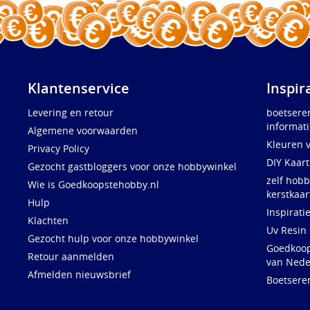
Klantenservice
Inspir
Levering en retour
boetsere
informati
Algemene voorwaarden
Kleuren 
Privacy Policy
DIY Kaar
Gezocht gastbloggers voor onze hobbywinkel
zelf hobb
Wie is Goedkoopstehobby.nl
kerstkaar
Hulp
Inspirati
Klachten
Uv Resin
Gezocht hulp voor onze hobbywinkel
Goedkoops
Retour aanmelden
van Nede
Afmelden nieuwsbrief
Boetsere