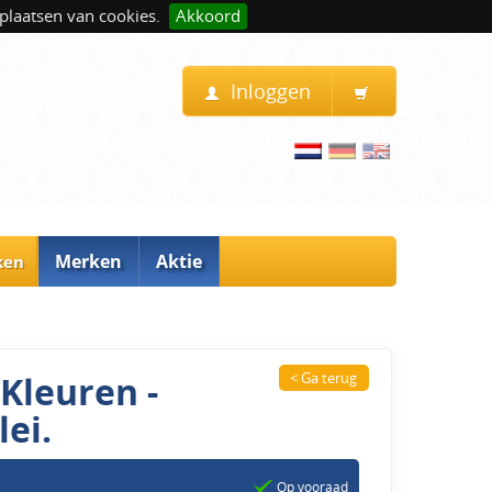
plaatsen van cookies.
Akkoord
Inloggen
Merken
Aktie
ken
 Kleuren -
< Ga terug
ei.
Op vooraad