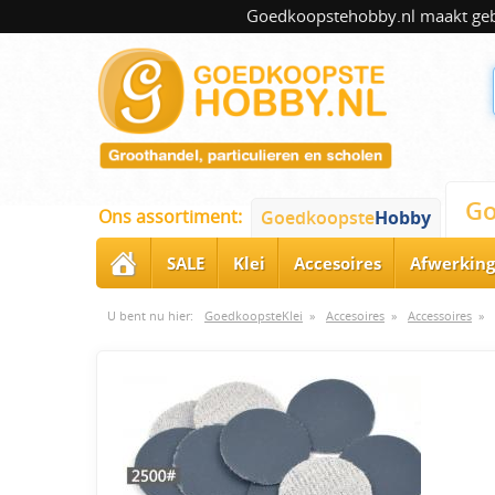
Goedkoopstehobby.nl maakt gebru
Go
Ons assortiment:
Goedkoopste
Hobby
SALE
Klei
Accesoires
Afwerking
U bent nu hier:
GoedkoopsteKlei
»
Accesoires
»
Accessoires
»