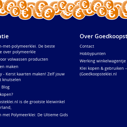
atie
Over Goedkoopst
n-met-polymeerklei. De beste
Contact
e over polymeerkle
Hobbypunten
voor volwassen producten
Werking winkelwagentje
ten maken
Klei kopen & gebruiken –
y - Kerst kaarten maken! Zelf jouw
(Goedkoopsteklei.nl
t knutselen
e Blog
 kopen?
teklei.nl is de grootste kleiwinkel
rland,
n met Polymeerklei: De Ultieme Gids