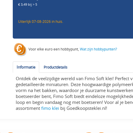
€ 3,49 bij > 5
Uiterlijk 07-08-2026 in huis.
Voor elke euro een hobbypunt,
Wat zijn hobbypunten?
Informatie
Productdetails
Ontdek de veelzijdige wereld van Fimo Soft klei! Perfect v
gedetailleerde miniaturen. Deze hoogwaardige polymeerkl
vorm na het bakken, waardoor je duurzame kunstwerken c
boetseerder bent, Fimo Soft biedt eindeloze mogelijkheden 
loop en begin vandaag nog met boetseren! Voor al je b
assortiment
fimo klei
bij Goedkoopsteklei.nl!