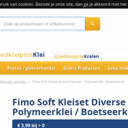
ik van cookies. Bezoek je onze site, dan ga je akkoord met het 
Klei
edkoopste
Goedkoopste
Kralen
Pretex / gietverharder
Gratis Producten
Zeep ma
Schuren, polijsten
»
Fimo Soft Kleiset Diverse Kleuren - Polymeerklei / Boetseerklei.
Fimo Soft Kleiset Diverse
Polymeerklei / Boetseerkl
€ 3,99 bij > 0