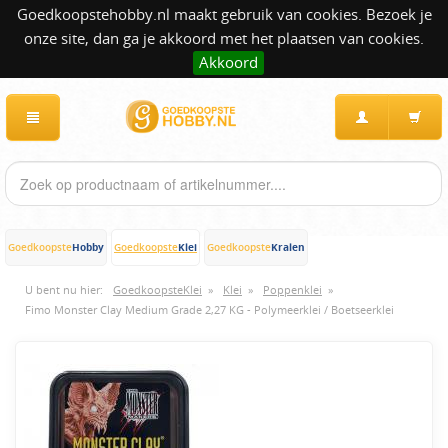
Goedkoopstehobby.nl maakt gebruik van cookies. Bezoek je
onze site, dan ga je akkoord met het plaatsen van cookies.
Akkoord
Hobby
Klei
Kralen
Goedkoopste
Goedkoopste
Goedkoopste
U bent nu hier:
GoedkoopsteKlei
»
Klei
»
Poppenklei
»
Fimo Monster Clay Medium Grade 2,27 KG - Polymeerklei / Boetseerklei