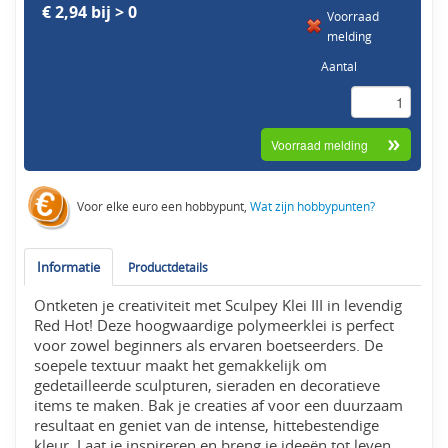
€ 2,94 bij > 0
Voorraad
melding
Aantal
Voor elke euro een hobbypunt,
Wat zijn hobbypunten?
Informatie
Productdetails
Ontketen je creativiteit met Sculpey Klei III in levendig
Red Hot! Deze hoogwaardige polymeerklei is perfect
voor zowel beginners als ervaren boetseerders. De
soepele textuur maakt het gemakkelijk om
gedetailleerde sculpturen, sieraden en decoratieve
items te maken. Bak je creaties af voor een duurzaam
resultaat en geniet van de intense, hittebestendige
kleur. Laat je inspireren en breng je ideeën tot leven