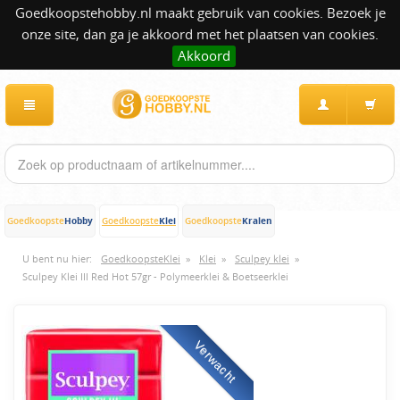
Goedkoopstehobby.nl maakt gebruik van cookies. Bezoek je
onze site, dan ga je akkoord met het plaatsen van cookies.
Akkoord
Hobby
Klei
Kralen
Goedkoopste
Goedkoopste
Goedkoopste
U bent nu hier:
GoedkoopsteKlei
»
Klei
»
Sculpey klei
»
Sculpey Klei III Red Hot 57gr - Polymeerklei & Boetseerklei
Verwacht