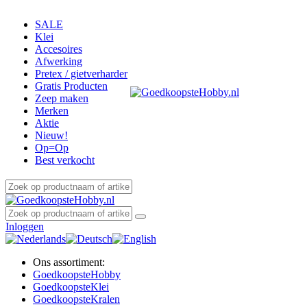
SALE
Klei
Accesoires
Afwerking
Pretex / gietverharder
Gratis Producten
Zeep maken
Merken
Aktie
Nieuw!
Op=Op
Best verkocht
Inloggen
Ons assortiment:
Goedkoopste
Hobby
Goedkoopste
Klei
Goedkoopste
Kralen