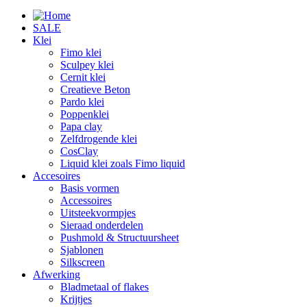
SALE
Klei
Fimo klei
Sculpey klei
Cernit klei
Creatieve Beton
Pardo klei
Poppenklei
Papa clay
Zelfdrogende klei
CosClay
Liquid klei zoals Fimo liquid
Accesoires
Basis vormen
Accessoires
Uitsteekvormpjes
Sieraad onderdelen
Pushmold & Structuursheet
Sjablonen
Silkscreen
Afwerking
Bladmetaal of flakes
Krijtjes