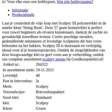
Voor elke euro een hobbypunt,
Wat zijn hobbypunten?
Informatie
Productdetails
Laat je creativiteit de vrije loop met Sculpey III polymeerklei in de
unieke kleur 'String Bean'. Deze 57 gram boetseerklei is perfect
voor zowel beginners als ervaren kunstenaars, dankzij de zachte en
gemakkelijk kneedbare textuur. Creëer prachtige sieraden,
gedetailleerde miniaturen of levendige sculpturen die hun vorm
behouden na het bakken. Sculpey III is duurzaam en veelzijdig,
ideaal voor al je boetseerprojecten. Ontdek de mogelijkheden van
deze hoogwaardige klei en geef vorm aan je verbeelding; ontdek
ons complete assortiment
sculpey premo
bij Goedkoopsteklei.nl!
Artikel nr.:
294322
In assortiment sinds:
19-11-2021
Levertijd:
48
Past in brievenbus:
Ja
Merk:
Sculpey
Verzendwijze:
Brievenbuspakket
Soort klei:
Standaard
klei:
Sculpey
Kleur:
Groen