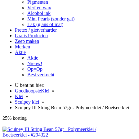
Pigmenten
Verf en wax
Alcohol ink
Mini Pearls (zonder gat)
Lak (glans of mat)
Pretex / gietverharder
Gratis Producten
Zeep maken
Merken
Aktie
Aktie
Nieuw!
Op=Op
Best verkocht
U bent nu hier:
GoedkoopsteKlei
»
Klei
»
Sculpey klei
»
Sculpey III String Bean 57gr - Polymeerklei / Boetseerklei
25% korting