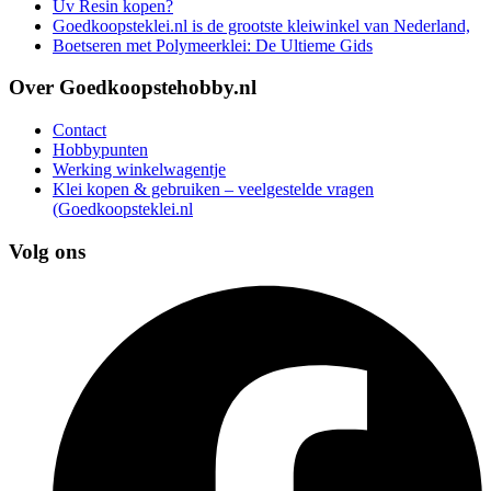
Uv Resin kopen?
Goedkoopsteklei.nl is de grootste kleiwinkel van Nederland,
Boetseren met Polymeerklei: De Ultieme Gids
Over Goedkoopstehobby.nl
Contact
Hobbypunten
Werking winkelwagentje
Klei kopen & gebruiken – veelgestelde vragen
(Goedkoopsteklei.nl
Volg ons