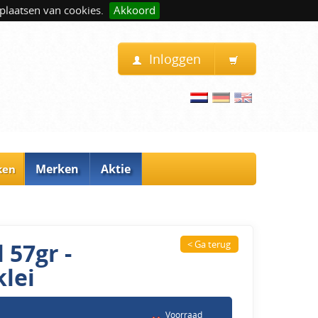
plaatsen van cookies.
Akkoord
Inloggen
Merken
Aktie
ken
 57gr -
< Ga terug
lei
Voorraad