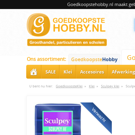
Goedkoopstehobby.nl maakt gebru
Go
Ons assortiment:
Goedkoopste
Hobby
SALE
Klei
Accesoires
Afwerking
U bent nu hier:
GoedkoopsteKlei
»
Klei
»
Sculpey klei
»
Sculpe
Verwacht