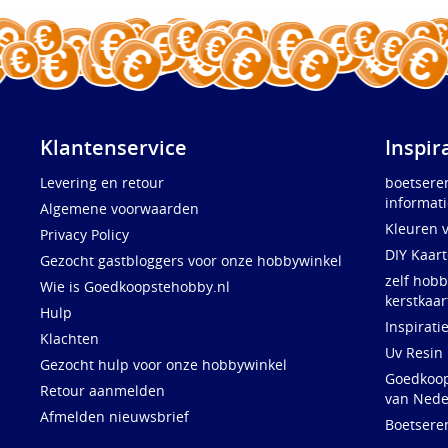
Klantenservice
Inspir
Levering en retour
boetsere
informati
Algemene voorwaarden
Kleuren 
Privacy Policy
DIY Kaar
Gezocht gastbloggers voor onze hobbywinkel
zelf hobb
Wie is Goedkoopstehobby.nl
kerstkaar
Hulp
Inspirati
Klachten
Uv Resin
Gezocht hulp voor onze hobbywinkel
Goedkoops
Retour aanmelden
van Nede
Afmelden nieuwsbrief
Boetsere