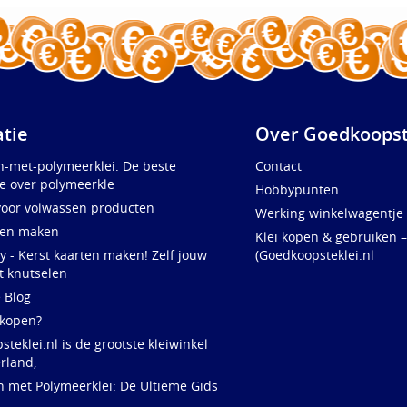
atie
Over Goedkoopst
n-met-polymeerklei. De beste
Contact
e over polymeerkle
Hobbypunten
voor volwassen producten
Werking winkelwagentje
ten maken
Klei kopen & gebruiken –
y - Kerst kaarten maken! Zelf jouw
(Goedkoopsteklei.nl
t knutselen
e Blog
 kopen?
teklei.nl is de grootste kleiwinkel
rland,
n met Polymeerklei: De Ultieme Gids