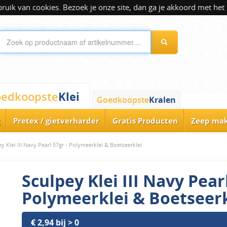
ik van cookies. Bezoek je onze site, dan ga je akkoord met het 
Klei
edkoopste
Goedkoopste
Kralen
Pretex / gietverharder
Gratis Producten
Zeep ma
y Klei III Navy Pearl 57gr - Polymeerklei & Boetseerklei
Sculpey Klei III Navy Pearl
Polymeerklei & Boetseerk
€ 2,94 bij > 0