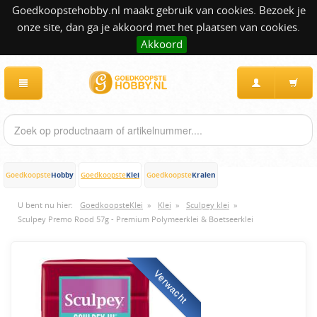
Goedkoopstehobby.nl maakt gebruik van cookies. Bezoek je
onze site, dan ga je akkoord met het plaatsen van cookies.
Akkoord
Hobby
Klei
Kralen
Goedkoopste
Goedkoopste
Goedkoopste
U bent nu hier:
GoedkoopsteKlei
»
Klei
»
Sculpey klei
»
Sculpey Premo Rood 57g - Premium Polymeerklei & Boetseerklei
Verwacht