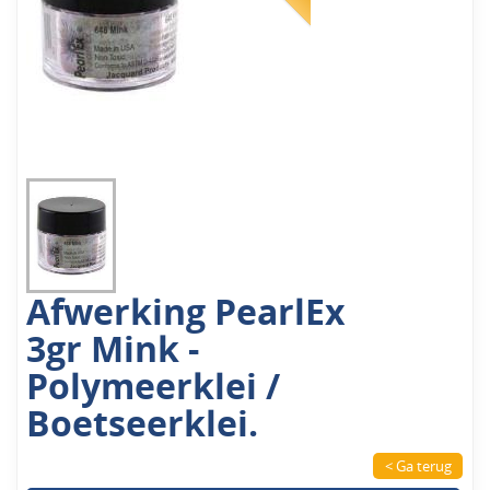
Afwerking PearlEx
3gr Mink -
Polymeerklei /
Boetseerklei.
< Ga terug