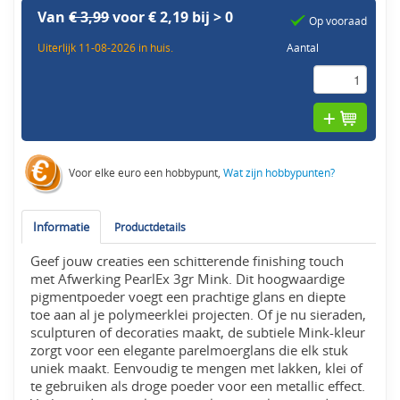
Van
€ 3,99
voor € 2,19 bij > 0
Op vooraad
Uiterlijk 11-08-2026 in huis.
Aantal
Voor elke euro een hobbypunt,
Wat zijn hobbypunten?
Informatie
Productdetails
Geef jouw creaties een schitterende finishing touch
met Afwerking PearlEx 3gr Mink. Dit hoogwaardige
pigmentpoeder voegt een prachtige glans en diepte
toe aan al je polymeerklei projecten. Of je nu sieraden,
sculpturen of decoraties maakt, de subtiele Mink-kleur
zorgt voor een elegante parelmoerglans die elk stuk
uniek maakt. Eenvoudig te mengen met lakken, klei of
te gebruiken als droge poeder voor een metallic effect.