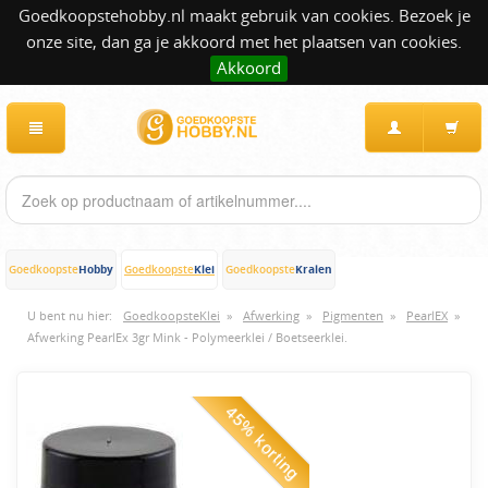
Goedkoopstehobby.nl maakt gebruik van cookies. Bezoek je
onze site, dan ga je akkoord met het plaatsen van cookies.
Akkoord
Hobby
Klei
Kralen
Goedkoopste
Goedkoopste
Goedkoopste
U bent nu hier:
GoedkoopsteKlei
»
Afwerking
»
Pigmenten
»
PearlEX
»
Afwerking PearlEx 3gr Mink - Polymeerklei / Boetseerklei.
45% korting