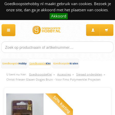
Goedkoopstehobby.nl maakt gebruik van cookies. Bezoek je
onze site, dan ga je akkoord met het plaatsen van cookies.
Akkoord
Hobby
Klei
Kralen
Goedkoopste
Goedkoopste
Goedkoopste
U bent nu hier:
GoedkoopsteKlei
»
Accesoires
»
Sieraad onderdelen
»
Christi Friesen Glazen Oogjes Bruin - Voor Fimo Polymeerklei Projecten
50% korting