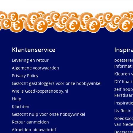
Klantenservice
Inspir
Levering en retour
boetsere
informati
Algemene voorwaarden
Kleuren 
Privacy Policy
DIY Kaar
Gezocht gastbloggers voor onze hobbywinkel
zelf hobb
Wie is Goedkoopstehobby.nl
kerstkaar
Hulp
Inspirati
Klachten
Uv Resin
Gezocht hulp voor onze hobbywinkel
Goedkoops
Retour aanmelden
van Nede
Afmelden nieuwsbrief
Boetsere