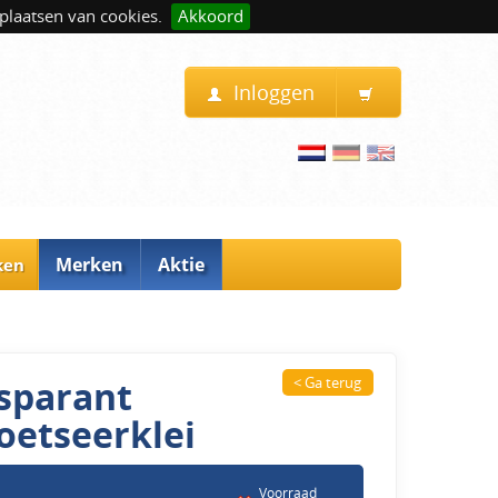
plaatsen van cookies.
Akkoord
Inloggen
Merken
Aktie
ken
nsparant
< Ga terug
oetseerklei
Voorraad