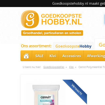
Goedkoopstehobby.nl maakt gebru
Go
Ons assortiment:
Goedkoopste
Hobby
SALE
Klei
Accesoires
Afwerking
U bent nu hier:
GoedkoopsteKlei
»
Klei
»
Cernit Polymeerklei T
Verwacht