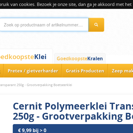
ik van cookies. Bezoek je onze site, dan ga je akkoord met het 
Klei
edkoopste
Goedkoopste
Kralen
Pretex / gietverharder
Gratis Producten
Zeep ma
ransparant 250g - Grootverpakking Boetseerklei
Cernit Polymeerklei Tra
250g - Grootverpakking B
€ 9,99 bij > 0