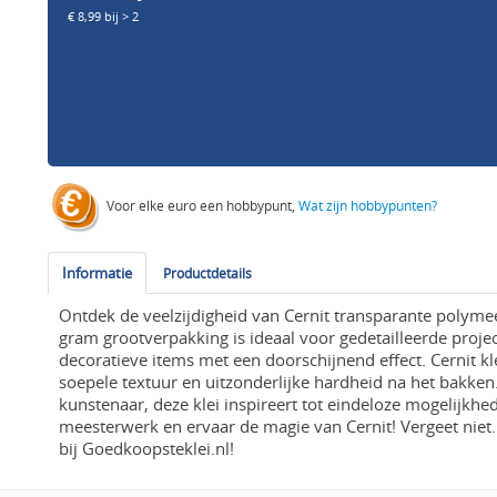
€ 8,99 bij > 2
Voor elke euro een hobbypunt,
Wat zijn hobbypunten?
Informatie
Productdetails
Ontdek de veelzijdigheid van Cernit transparante polymee
gram grootverpakking is ideaal voor gedetailleerde projec
decoratieve items met een doorschijnend effect. Cernit kl
soepele textuur en uitzonderlijke hardheid na het bakken
kunstenaar, deze klei inspireert tot eindeloze mogelijk
meesterwerk en ervaar de magie van Cernit! Vergeet niet
bij Goedkoopsteklei.nl!