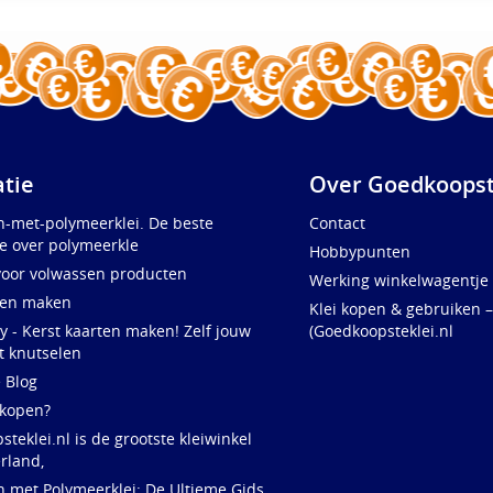
atie
Over Goedkoopst
n-met-polymeerklei. De beste
Contact
e over polymeerkle
Hobbypunten
voor volwassen producten
Werking winkelwagentje
ten maken
Klei kopen & gebruiken –
y - Kerst kaarten maken! Zelf jouw
(Goedkoopsteklei.nl
t knutselen
e Blog
 kopen?
teklei.nl is de grootste kleiwinkel
rland,
n met Polymeerklei: De Ultieme Gids