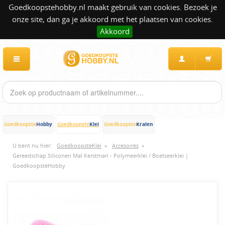
Goedkoopstehobby.nl maakt gebruik van cookies. Bezoek je
onze site, dan ga je akkoord met het plaatsen van cookies.
Akkoord
Hobby
Klei
Kralen
Goedkoopste
Goedkoopste
Goedkoopste
U bent nu hier:
GoedkoopsteKlei
»
Accesoires
»
Gereedschap Siliconen Mal Kerstman - Polymeerklei / Boetseerklei |
GoedkoopsteHobby