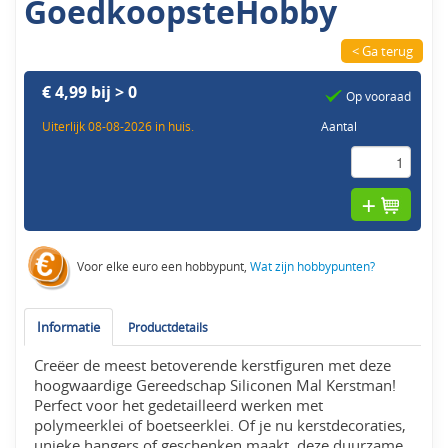
GoedkoopsteHobby
< Ga terug
€ 4,99 bij > 0
Op vooraad
Uiterlijk 08-08-2026 in huis.
Aantal
Voor elke euro een hobbypunt,
Wat zijn hobbypunten?
Informatie
Productdetails
Creëer de meest betoverende kerstfiguren met deze
hoogwaardige Gereedschap Siliconen Mal Kerstman!
Perfect voor het gedetailleerd werken met
polymeerklei of boetseerklei. Of je nu kerstdecoraties,
unieke hangers of geschenken maakt, deze duurzame