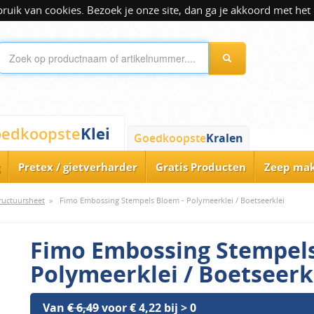
ik van cookies. Bezoek je onze site, dan ga je akkoord met het 
Klei
edkoopste
Goedkoopste
Kralen
Pretex / gietverharder
Gratis Producten
Zeep ma
ructuursheet
»
Fimo Embossing Stempels Bloem - Polymeerklei / Boetseerklei
Fimo Embossing Stempels
Polymeerklei / Boetseerk
Van
€ 6,49
voor € 4,22 bij > 0