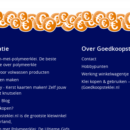
atie
Over Goedkoopst
n-met-polymeerklei. De beste
Contact
e over polymeerkle
Hobbypunten
voor volwassen producten
Werking winkelwagentje
ten maken
Klei kopen & gebruiken –
y - Kerst kaarten maken! Zelf jouw
(Goedkoopsteklei.nl
t knutselen
e Blog
 kopen?
teklei.nl is de grootste kleiwinkel
rland,
n met Polymeerklei: De Ultieme Gids