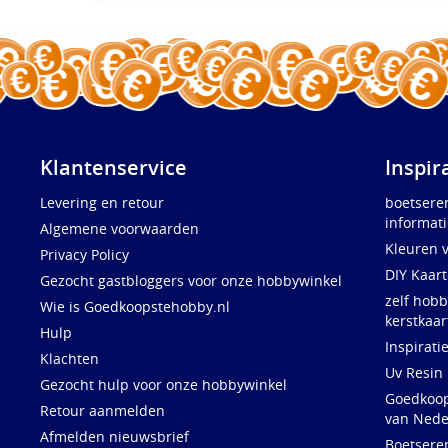
Klantenservice
Inspir
Levering en retour
boetsere
informati
Algemene voorwaarden
Kleuren 
Privacy Policy
DIY Kaar
Gezocht gastbloggers voor onze hobbywinkel
zelf hobb
Wie is Goedkoopstehobby.nl
kerstkaar
Hulp
Inspirati
Klachten
Uv Resin
Gezocht hulp voor onze hobbywinkel
Goedkoops
Retour aanmelden
van Nede
Afmelden nieuwsbrief
Boetsere