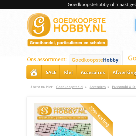
Goedkoopstehobby.nl maakt gebru
Go
Ons assortiment:
Goedkoopste
Hobby
SALE
Klei
Accesoires
Afwerking
U bent nu hier:
GoedkoopsteKlei
»
Accesoires
»
Pushmold & St
35% korting