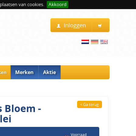
plaatsen van cookies.
Akkoord
Inloggen
Merken
Aktie
ken
 Bloem -
< Ga terug
lei
Voorraad