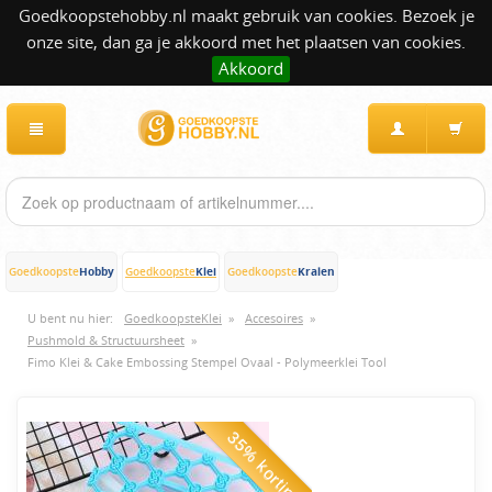
Goedkoopstehobby.nl maakt gebruik van cookies. Bezoek je
onze site, dan ga je akkoord met het plaatsen van cookies.
Akkoord
Hobby
Klei
Kralen
Goedkoopste
Goedkoopste
Goedkoopste
U bent nu hier:
GoedkoopsteKlei
»
Accesoires
»
Pushmold & Structuursheet
»
Fimo Klei & Cake Embossing Stempel Ovaal - Polymeerklei Tool
35% korting