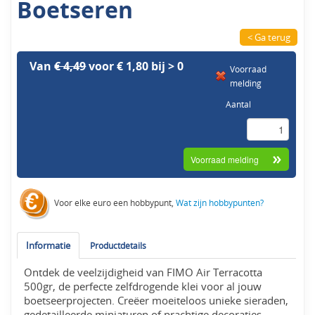
Boetseren
< Ga terug
Van
€ 4,49
voor € 1,80 bij > 0
Voorraad
melding
Aantal
Voor elke euro een hobbypunt,
Wat zijn hobbypunten?
Informatie
Productdetails
Ontdek de veelzijdigheid van FIMO Air Terracotta
500gr, de perfecte zelfdrogende klei voor al jouw
boetseerprojecten. Creëer moeiteloos unieke sieraden,
gedetailleerde miniaturen of prachtige decoraties.