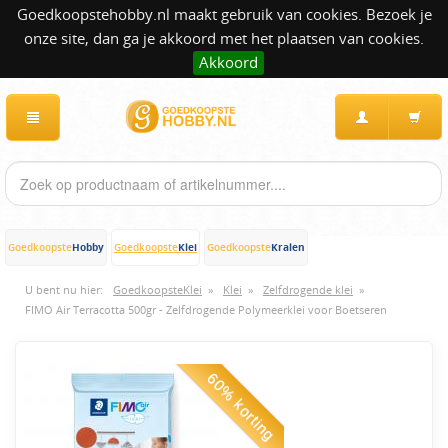
Goedkoopstehobby.nl maakt gebruik van cookies. Bezoek je
onze site, dan ga je akkoord met het plaatsen van cookies.
Akkoord
Hobby
Klei
Kralen
Goedkoopste
Goedkoopste
Goedkoopste
U bent nu hier:
GoedkoopsteKlei
»
Klei
»
Zelfdrogende klei
»
FIMO Air Terracotta 500gr - Zelfdrogende Polymeerklei voor Boetseren
60% korting