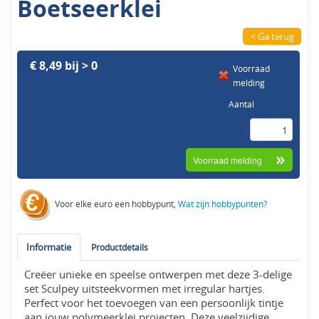
Boetseerklei
< Ga terug
€ 8,49 bij > 0
Voorraad
melding
Aantal
Voor elke euro een hobbypunt,
Wat zijn hobbypunten?
Informatie
Productdetails
Creëer unieke en speelse ontwerpen met deze 3-delige
set Sculpey uitsteekvormen met irregular hartjes.
Perfect voor het toevoegen van een persoonlijk tintje
aan jouw polymeerklei projecten. Deze veelzijdige