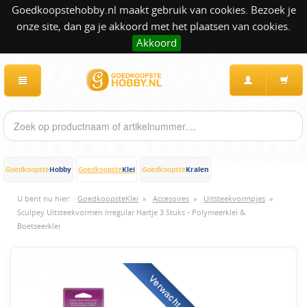
Goedkoopstehobby.nl maakt gebruik van cookies. Bezoek je
onze site, dan ga je akkoord met het plaatsen van cookies.
Akkoord
Hobby
Klei
Kralen
Goedkoopste
Goedkoopste
Goedkoopste
U bent nu hier:
GoedkoopsteKlei
»
Accesoires
»
Uitsteekvormpjes
»
Sculpey Uitsteekvormen Irregular Hartje 3 Stuks - Polymeerklei &
Boetseerklei
Verwacht