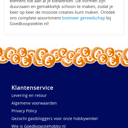
element toe aan al je kleiwerken. De vormen zijn
duurzaam en gemakkelijk schoon te maken, zodat je
keer op keer de mooiste creaties kunt maken. Ontdek
ons complete assortiment
boetseer gereedschap
bij
Goedkoopsteklei.nl!
Klantenservice
Levering en retour
Algemene voorwaarden
Privacy Policy
Gezocht gastbloggers voor onze hobbywinkel
Wie is Goedkoopstehobby.nl