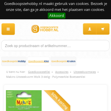
Goedkoopstehobby.nl maakt gebruik van cookies. Bezoek je
onze site, dan ga je akkoord met het plaatsen van cookies.
Akkoord
Hobby
Klei
Kralen
Goedkoopste
Goedkoopste
Goedkoopste
U bent nu hier:
GoedkoopsteKlei
»
Accesoires
»
Uitsteekvormpjes
»
Makins Uitsteekvorm Wolk 3-delig - Polymeerklei Boetseerklei
50% korting