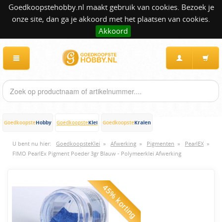
Goedkoopstehobby.nl maakt gebruik van cookies. Bezoek je
onze site, dan ga je akkoord met het plaatsen van cookies.
Akkoord
Hobby
Klei
Kralen
Goedkoopste
Goedkoopste
Goedkoopste
U bent nu hier:
GoedkoopsteKlei
»
Afwerking
»
Pigmenten
»
PearlEX
»
FIMO PearlEx Pigment Poeder 3gr Blauw - Polymeerklei Afwerking
45% korting