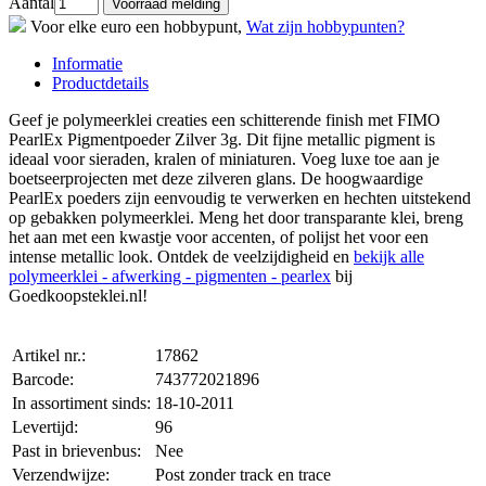
Aantal
Voor elke euro een hobbypunt,
Wat zijn hobbypunten?
Informatie
Productdetails
Geef je polymeerklei creaties een schitterende finish met FIMO
PearlEx Pigmentpoeder Zilver 3g. Dit fijne metallic pigment is
ideaal voor sieraden, kralen of miniaturen. Voeg luxe toe aan je
boetseerprojecten met deze zilveren glans. De hoogwaardige
PearlEx poeders zijn eenvoudig te verwerken en hechten uitstekend
op gebakken polymeerklei. Meng het door transparante klei, breng
het aan met een kwastje voor accenten, of polijst het voor een
intense metallic look. Ontdek de veelzijdigheid en
bekijk alle
polymeerklei - afwerking - pigmenten - pearlex
bij
Goedkoopsteklei.nl!
Artikel nr.:
17862
Barcode:
743772021896
In assortiment sinds:
18-10-2011
Levertijd:
96
Past in brievenbus:
Nee
Verzendwijze:
Post zonder track en trace