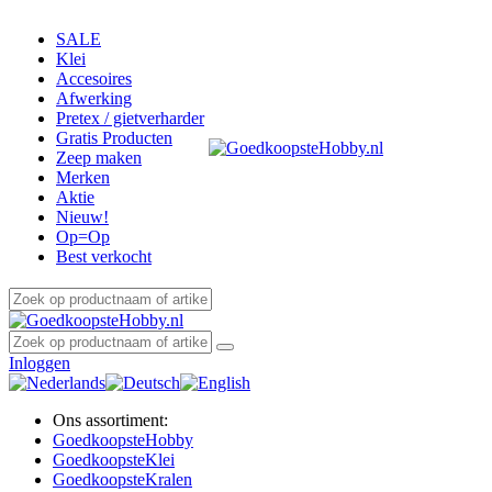
SALE
Klei
Accesoires
Afwerking
Pretex / gietverharder
Gratis Producten
Zeep maken
Merken
Aktie
Nieuw!
Op=Op
Best verkocht
Inloggen
Ons assortiment:
Goedkoopste
Hobby
Goedkoopste
Klei
Goedkoopste
Kralen