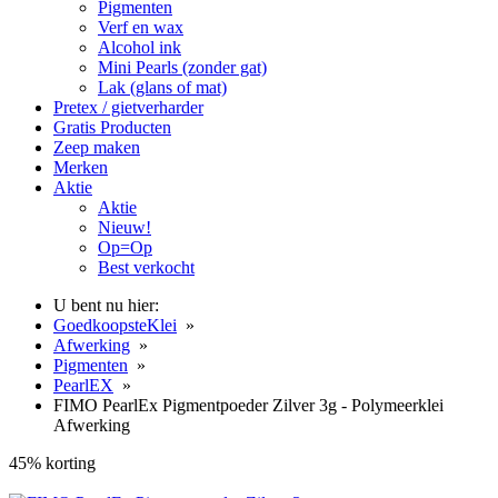
Pigmenten
Verf en wax
Alcohol ink
Mini Pearls (zonder gat)
Lak (glans of mat)
Pretex / gietverharder
Gratis Producten
Zeep maken
Merken
Aktie
Aktie
Nieuw!
Op=Op
Best verkocht
U bent nu hier:
GoedkoopsteKlei
»
Afwerking
»
Pigmenten
»
PearlEX
»
FIMO PearlEx Pigmentpoeder Zilver 3g - Polymeerklei
Afwerking
45% korting