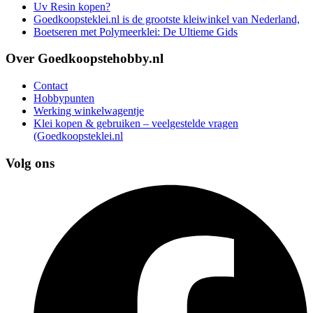
Uv Resin kopen?
Goedkoopsteklei.nl is de grootste kleiwinkel van Nederland,
Boetseren met Polymeerklei: De Ultieme Gids
Over Goedkoopstehobby.nl
Contact
Hobbypunten
Werking winkelwagentje
Klei kopen & gebruiken – veelgestelde vragen
(Goedkoopsteklei.nl
Volg ons