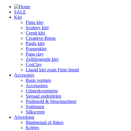
SALE
Klei
Fimo klei
Sculpey klei
Cernit klei
Creatieve Beton
Pardo klei
Poppenklei
Papa clay
Zelfdrogende klei
CosClay
Liquid klei zoals Fimo liquid
Accesoires
Basis vormen
Accessoires
Uitsteekvormpjes
Sieraad onderdelen
Pushmold & Structuursheet
Sjablonen
Silkscreen
Afwerking
Bladmetaal of flakes
Krijtjes