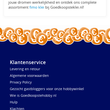
jouw dromen werkelijkheid en ontdek ons complete
assortiment
fimo klei
bij Goedkoopsteklei.nl!
Klantenservice
Levering en retour
Algemene voorwaarden
Privacy Policy
Gezocht gastbloggers voor onze hobbywinkel
Wie is Goedkoopstehobby.nl
Hulp
Klachten