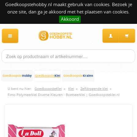
Goedkoopstehobby.nl maakt gebruik van cookies. Bezoek je
onze site, dan ga je akkoord met het plaatsen van cookies.
Akkoord
Hobby
Klei
Kralen
Goedkoopste
Goedkoopste
Goedkoopste
U bent nu hier:
GoedkoopsteKlei
»
Klei
»
Zelfdrogende klei
»
Fimo Polymeerklei Diverse Kleuren - Boetseerklei | Goedkoopsteklei.nl