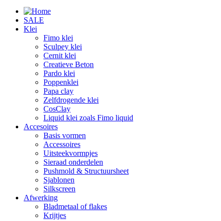
SALE
Klei
Fimo klei
Sculpey klei
Cernit klei
Creatieve Beton
Pardo klei
Poppenklei
Papa clay
Zelfdrogende klei
CosClay
Liquid klei zoals Fimo liquid
Accesoires
Basis vormen
Accessoires
Uitsteekvormpjes
Sieraad onderdelen
Pushmold & Structuursheet
Sjablonen
Silkscreen
Afwerking
Bladmetaal of flakes
Krijtjes