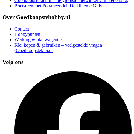
Goedkoopsteklei.nl is de grootste kleiwinkel van Nederland,
Boetseren met Polymeerklei: De Ultieme Gids
Over Goedkoopstehobby.nl
Contact
Hobbypunten
Werking winkelwagentje
Klei kopen & gebruiken – veelgestelde vragen
(Goedkoopsteklei.nl
Volg ons