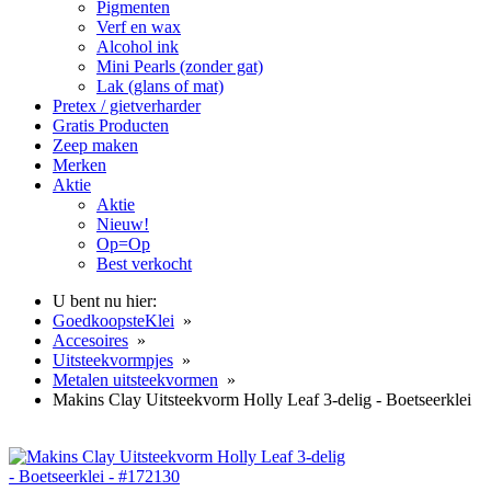
Pigmenten
Verf en wax
Alcohol ink
Mini Pearls (zonder gat)
Lak (glans of mat)
Pretex / gietverharder
Gratis Producten
Zeep maken
Merken
Aktie
Aktie
Nieuw!
Op=Op
Best verkocht
U bent nu hier:
GoedkoopsteKlei
»
Accesoires
»
Uitsteekvormpjes
»
Metalen uitsteekvormen
»
Makins Clay Uitsteekvorm Holly Leaf 3-delig - Boetseerklei