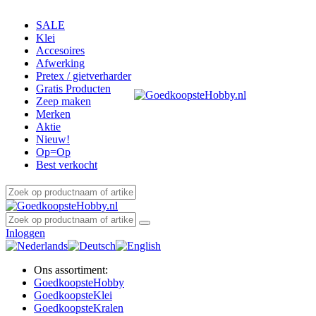
SALE
Klei
Accesoires
Afwerking
Pretex / gietverharder
Gratis Producten
Zeep maken
Merken
Aktie
Nieuw!
Op=Op
Best verkocht
Inloggen
Ons assortiment:
Goedkoopste
Hobby
Goedkoopste
Klei
Goedkoopste
Kralen