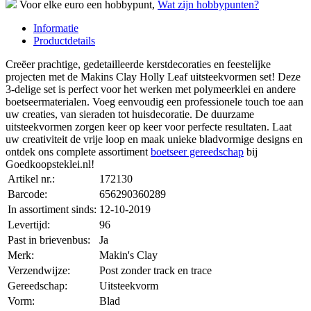
Voor elke euro een hobbypunt,
Wat zijn hobbypunten?
Informatie
Productdetails
Creëer prachtige, gedetailleerde kerstdecoraties en feestelijke
projecten met de Makins Clay Holly Leaf uitsteekvormen set! Deze
3-delige set is perfect voor het werken met polymeerklei en andere
boetseermaterialen. Voeg eenvoudig een professionele touch toe aan
uw creaties, van sieraden tot huisdecoratie. De duurzame
uitsteekvormen zorgen keer op keer voor perfecte resultaten. Laat
uw creativiteit de vrije loop en maak unieke bladvormige designs en
ontdek ons complete assortiment
boetseer gereedschap
bij
Goedkoopsteklei.nl!
Artikel nr.:
172130
Barcode:
656290360289
In assortiment sinds:
12-10-2019
Levertijd:
96
Past in brievenbus:
Ja
Merk:
Makin's Clay
Verzendwijze:
Post zonder track en trace
Gereedschap:
Uitsteekvorm
Vorm:
Blad