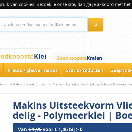
ik van cookies. Bezoek je onze site, dan ga je akkoord met het 
Klei
edkoopste
Goedkoopste
Kralen
Pretex / gietverharder
Gratis Producten
Zeep ma
es
»
Metalen uitsteekvormen
»
Makins Uitsteekvorm Vliegtuig 3-delig - Polymeerkle
Makins Uitsteekvorm Vlie
delig - Polymeerklei | Bo
Van
€ 1,95
voor € 1,46 bij > 0