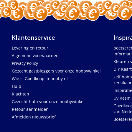
Klantenservice
Inspir
Levering en retour
boetsere
informati
Algemene voorwaarden
Kleuren 
Privacy Policy
DIY Kaar
Gezocht gastbloggers voor onze hobbywinkel
zelf hobb
Wie is Goedkoopstehobby.nl
kerstkaar
Hulp
Inspirati
Klachten
Uv Resin
Gezocht hulp voor onze hobbywinkel
Goedkoops
Retour aanmelden
van Nede
Afmelden nieuwsbrief
Boetsere