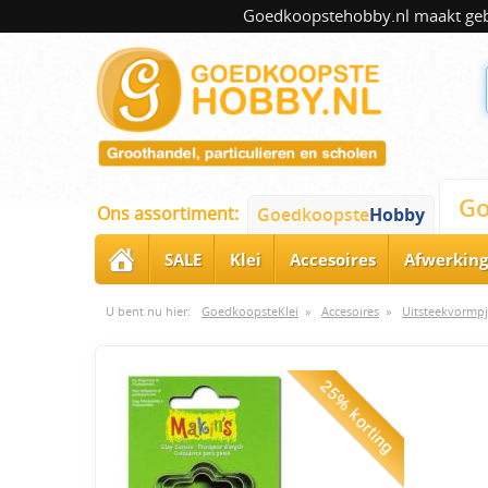
Goedkoopstehobby.nl maakt gebru
Go
Ons assortiment:
Goedkoopste
Hobby
SALE
Klei
Accesoires
Afwerking
U bent nu hier:
GoedkoopsteKlei
»
Accesoires
»
Uitsteekvormpj
25% korting