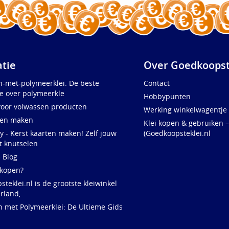
atie
Over Goedkoopst
n-met-polymeerklei. De beste
Contact
e over polymeerkle
Hobbypunten
voor volwassen producten
Werking winkelwagentje
ten maken
Klei kopen & gebruiken –
y - Kerst kaarten maken! Zelf jouw
(Goedkoopsteklei.nl
t knutselen
e Blog
 kopen?
teklei.nl is de grootste kleiwinkel
rland,
n met Polymeerklei: De Ultieme Gids