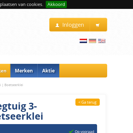
plaatsen van cookies.
Akkoord
Inloggen
Merken
Aktie
ken
i | Boetseerklei
gtuig 3-
< Ga terug
etseerklei
Op vooraad