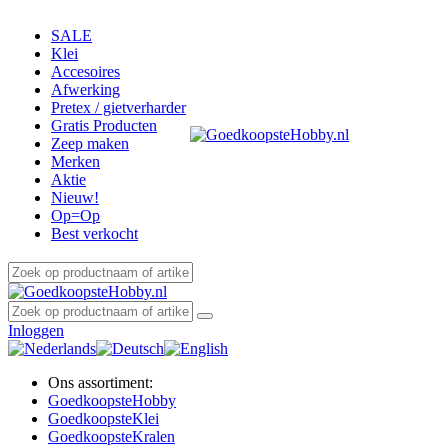
SALE
Klei
Accesoires
Afwerking
Pretex / gietverharder
Gratis Producten
Zeep maken
Merken
Aktie
Nieuw!
Op=Op
Best verkocht
Inloggen
Ons assortiment:
Goedkoopste
Hobby
Goedkoopste
Klei
Goedkoopste
Kralen