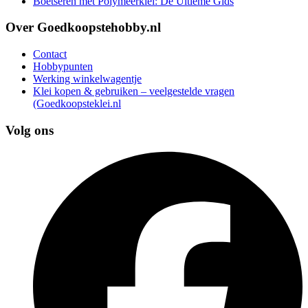
Boetseren met Polymeerklei: De Ultieme Gids
Over Goedkoopstehobby.nl
Contact
Hobbypunten
Werking winkelwagentje
Klei kopen & gebruiken – veelgestelde vragen
(Goedkoopsteklei.nl
Volg ons