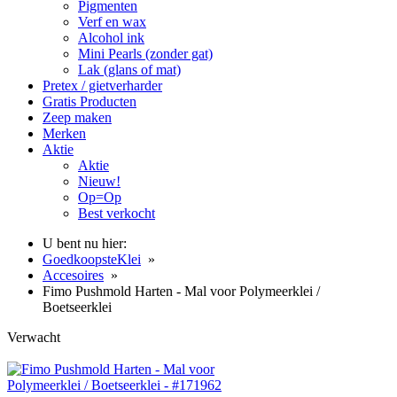
Pigmenten
Verf en wax
Alcohol ink
Mini Pearls (zonder gat)
Lak (glans of mat)
Pretex / gietverharder
Gratis Producten
Zeep maken
Merken
Aktie
Aktie
Nieuw!
Op=Op
Best verkocht
U bent nu hier:
GoedkoopsteKlei
»
Accesoires
»
Fimo Pushmold Harten - Mal voor Polymeerklei /
Boetseerklei
Verwacht