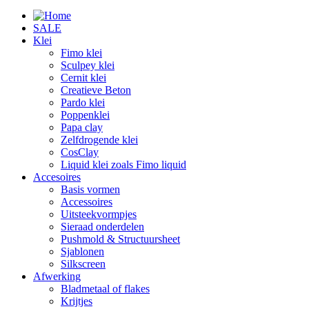
SALE
Klei
Fimo klei
Sculpey klei
Cernit klei
Creatieve Beton
Pardo klei
Poppenklei
Papa clay
Zelfdrogende klei
CosClay
Liquid klei zoals Fimo liquid
Accesoires
Basis vormen
Accessoires
Uitsteekvormpjes
Sieraad onderdelen
Pushmold & Structuursheet
Sjablonen
Silkscreen
Afwerking
Bladmetaal of flakes
Krijtjes