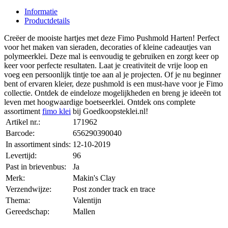
Informatie
Productdetails
Creëer de mooiste hartjes met deze Fimo Pushmold Harten! Perfect
voor het maken van sieraden, decoraties of kleine cadeautjes van
polymeerklei. Deze mal is eenvoudig te gebruiken en zorgt keer op
keer voor perfecte resultaten. Laat je creativiteit de vrije loop en
voeg een persoonlijk tintje toe aan al je projecten. Of je nu beginner
bent of ervaren kleier, deze pushmold is een must-have voor je Fimo
collectie. Ontdek de eindeloze mogelijkheden en breng je ideeën tot
leven met hoogwaardige boetseerklei. Ontdek ons complete
assortiment
fimo klei
bij Goedkoopsteklei.nl!
Artikel nr.:
171962
Barcode:
656290390040
In assortiment sinds:
12-10-2019
Levertijd:
96
Past in brievenbus:
Ja
Merk:
Makin's Clay
Verzendwijze:
Post zonder track en trace
Thema:
Valentijn
Gereedschap:
Mallen