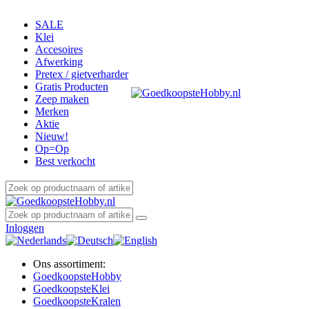
SALE
Klei
Accesoires
Afwerking
Pretex / gietverharder
Gratis Producten
Zeep maken
Merken
Aktie
Nieuw!
Op=Op
Best verkocht
Inloggen
Ons assortiment:
Goedkoopste
Hobby
Goedkoopste
Klei
Goedkoopste
Kralen