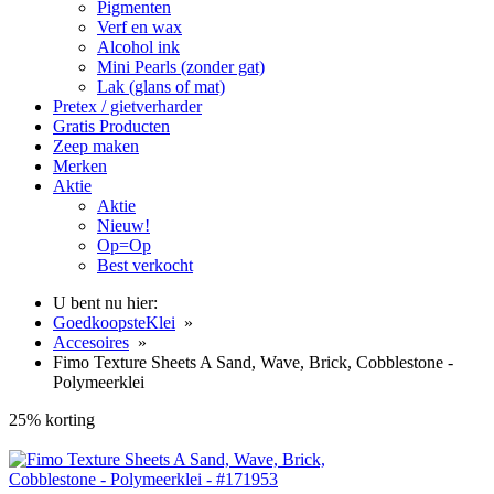
Pigmenten
Verf en wax
Alcohol ink
Mini Pearls (zonder gat)
Lak (glans of mat)
Pretex / gietverharder
Gratis Producten
Zeep maken
Merken
Aktie
Aktie
Nieuw!
Op=Op
Best verkocht
U bent nu hier:
GoedkoopsteKlei
»
Accesoires
»
Fimo Texture Sheets A Sand, Wave, Brick, Cobblestone -
Polymeerklei
25% korting