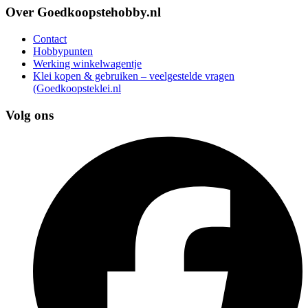
Over Goedkoopstehobby.nl
Contact
Hobbypunten
Werking winkelwagentje
Klei kopen & gebruiken – veelgestelde vragen
(Goedkoopsteklei.nl
Volg ons