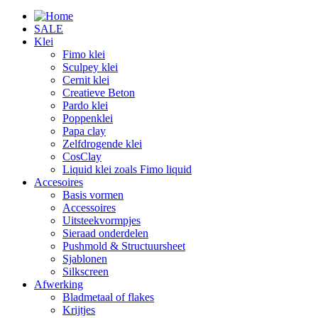
SALE
Klei
Fimo klei
Sculpey klei
Cernit klei
Creatieve Beton
Pardo klei
Poppenklei
Papa clay
Zelfdrogende klei
CosClay
Liquid klei zoals Fimo liquid
Accesoires
Basis vormen
Accessoires
Uitsteekvormpjes
Sieraad onderdelen
Pushmold & Structuursheet
Sjablonen
Silkscreen
Afwerking
Bladmetaal of flakes
Krijtjes