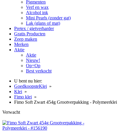
Pigmenten
Verf en wax
Alcohol ink
Mini Pearls (zonder gat)
Lak (glans of mat)
Pretex / gietverharder
Gratis Producten
Zeep maken
Merken
Aktie
Aktie
Nieuw!
Op=Op
Best verkocht
U bent nu hier:
GoedkoopsteKlei
»
Klei
»
Fimo klei
»
Fimo Soft Zwart 454g Grootverpakking - Polymeerklei
Verwacht