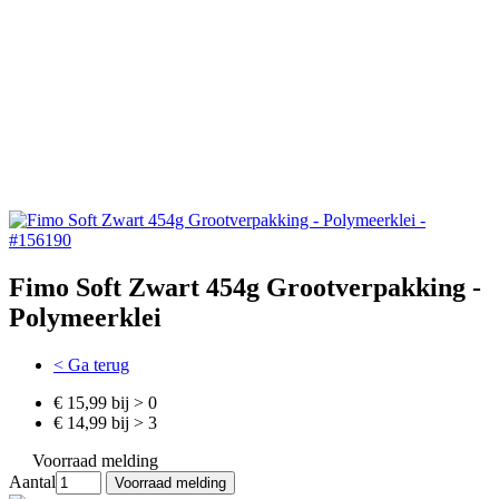
Fimo Soft Zwart 454g Grootverpakking -
Polymeerklei
< Ga terug
€ 15,99 bij > 0
€ 14,99 bij > 3
Voorraad melding
Aantal