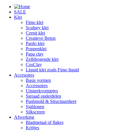
SALE
Klei
Fimo klei
Sculpey klei
Cernit klei
Creatieve Beton
Pardo klei
Poppenklei
Papa clay
Zelfdrogende klei
CosClay
Liquid klei zoals Fimo liquid
Accesoires
Basis vormen
Accessoires
Uitsteekvormpjes
Sieraad onderdelen
Pushmold & Structuursheet
Sjablonen
Silkscreen
Afwerking
Bladmetaal of flakes
Krijtjes