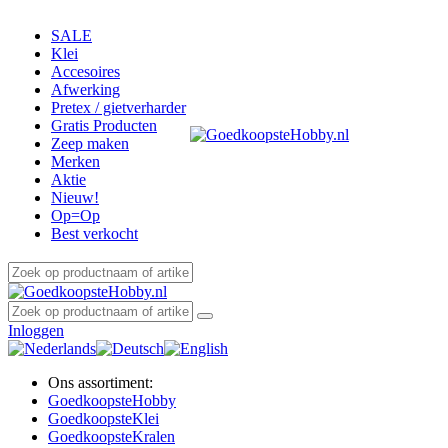
SALE
Klei
Accesoires
Afwerking
Pretex / gietverharder
Gratis Producten
Zeep maken
Merken
Aktie
Nieuw!
Op=Op
Best verkocht
Inloggen
Ons assortiment:
Goedkoopste
Hobby
Goedkoopste
Klei
Goedkoopste
Kralen