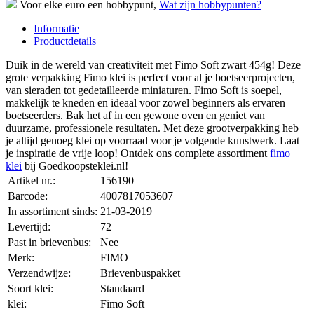
Voor elke euro een hobbypunt,
Wat zijn hobbypunten?
Informatie
Productdetails
Duik in de wereld van creativiteit met Fimo Soft zwart 454g! Deze
grote verpakking Fimo klei is perfect voor al je boetseerprojecten,
van sieraden tot gedetailleerde miniaturen. Fimo Soft is soepel,
makkelijk te kneden en ideaal voor zowel beginners als ervaren
boetseerders. Bak het af in een gewone oven en geniet van
duurzame, professionele resultaten. Met deze grootverpakking heb
je altijd genoeg klei op voorraad voor je volgende kunstwerk. Laat
je inspiratie de vrije loop! Ontdek ons complete assortiment
fimo
klei
bij Goedkoopsteklei.nl!
Artikel nr.:
156190
Barcode:
4007817053607
In assortiment sinds:
21-03-2019
Levertijd:
72
Past in brievenbus:
Nee
Merk:
FIMO
Verzendwijze:
Brievenbuspakket
Soort klei:
Standaard
klei:
Fimo Soft