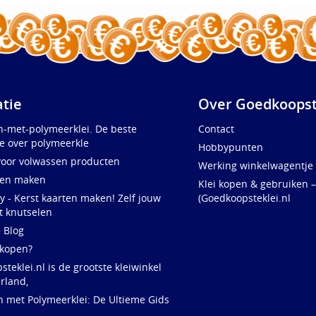
atie
Over Goedkoopst
n-met-polymeerklei. De beste
Contact
e over polymeerkle
Hobbypunten
voor volwassen producten
Werking winkelwagentje
ten maken
Klei kopen & gebruiken –
y - Kerst kaarten maken! Zelf jouw
(Goedkoopsteklei.nl
t knutselen
e Blog
 kopen?
teklei.nl is de grootste kleiwinkel
rland,
n met Polymeerklei: De Ultieme Gids