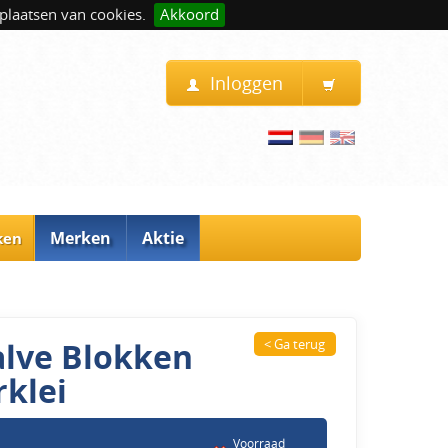
plaatsen van cookies.
Akkoord
Inloggen
Merken
Aktie
ken
alve Blokken
< Ga terug
rklei
Voorraad