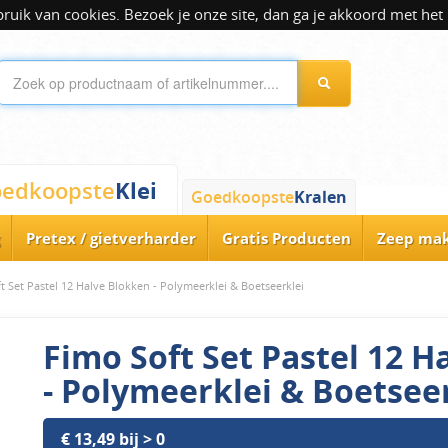
ik van cookies. Bezoek je onze site, dan ga je akkoord met het 
Klei
edkoopste
Goedkoopste
Kralen
Pretex / gietverharder
Gratis Producten
Zeep ma
t Set Pastel 12 Halve Blokken - Polymeerklei & Boetseerklei
Fimo Soft Set Pastel 12 H
- Polymeerklei & Boetsee
€ 13,49 bij > 0