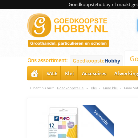
Goedkoopstehobby.nl maakt gebru
Go
Ons assortiment:
Goedkoopste
Hobby
SALE
Klei
Accesoires
Afwerking
U bent nu hier:
GoedkoopsteKlei
»
Klei
»
Fimo klei
»
Fimo Sof
Verwacht