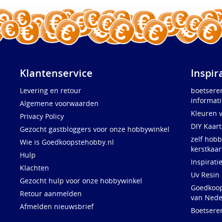
Klantenservice
Inspir
Levering en retour
boetsere
informati
Algemene voorwaarden
Kleuren 
Privacy Policy
DIY Kaar
Gezocht gastbloggers voor onze hobbywinkel
zelf hobb
Wie is Goedkoopstehobby.nl
kerstkaar
Hulp
Inspirati
Klachten
Uv Resin
Gezocht hulp voor onze hobbywinkel
Goedkoops
Retour aanmelden
van Nede
Afmelden nieuwsbrief
Boetsere