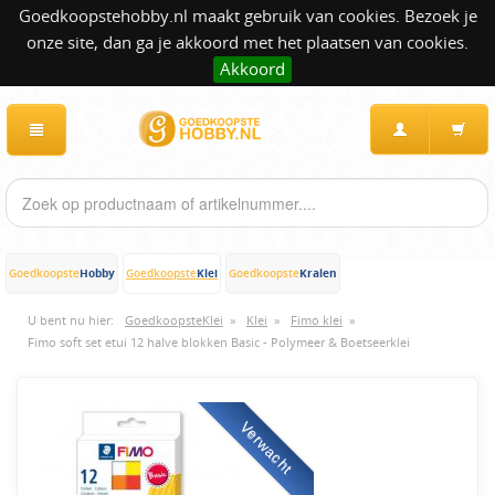
Goedkoopstehobby.nl maakt gebruik van cookies. Bezoek je
onze site, dan ga je akkoord met het plaatsen van cookies.
Akkoord
Hobby
Klei
Kralen
Goedkoopste
Goedkoopste
Goedkoopste
U bent nu hier:
GoedkoopsteKlei
»
Klei
»
Fimo klei
»
Fimo soft set etui 12 halve blokken Basic - Polymeer & Boetseerklei
Verwacht