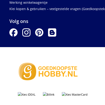
Werking winkelwagentje
Klei kopen & gebruiken – veelgestelde vragen (Goedkoopstekl
Volg ons