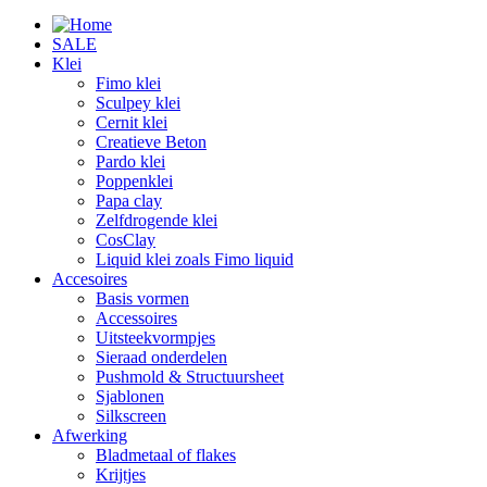
SALE
Klei
Fimo klei
Sculpey klei
Cernit klei
Creatieve Beton
Pardo klei
Poppenklei
Papa clay
Zelfdrogende klei
CosClay
Liquid klei zoals Fimo liquid
Accesoires
Basis vormen
Accessoires
Uitsteekvormpjes
Sieraad onderdelen
Pushmold & Structuursheet
Sjablonen
Silkscreen
Afwerking
Bladmetaal of flakes
Krijtjes