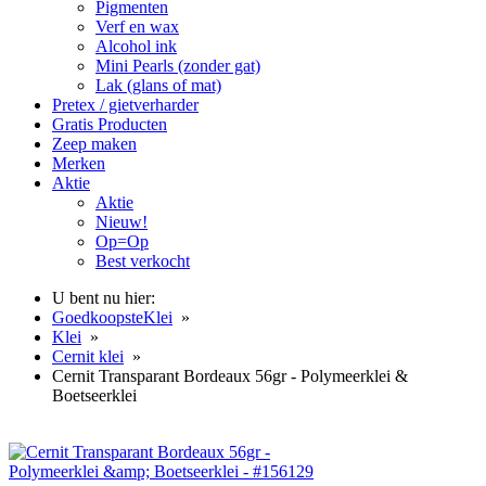
Pigmenten
Verf en wax
Alcohol ink
Mini Pearls (zonder gat)
Lak (glans of mat)
Pretex / gietverharder
Gratis Producten
Zeep maken
Merken
Aktie
Aktie
Nieuw!
Op=Op
Best verkocht
U bent nu hier:
GoedkoopsteKlei
»
Klei
»
Cernit klei
»
Cernit Transparant Bordeaux 56gr - Polymeerklei &
Boetseerklei