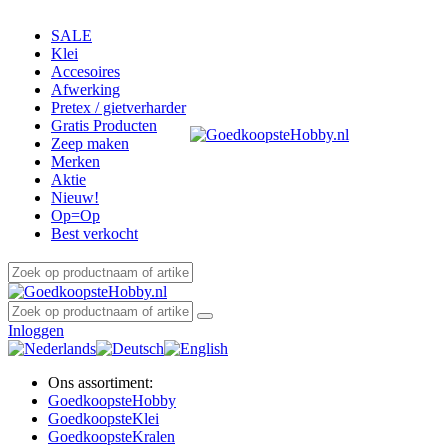
SALE
Klei
Accesoires
Afwerking
Pretex / gietverharder
Gratis Producten
Zeep maken
Merken
Aktie
Nieuw!
Op=Op
Best verkocht
Inloggen
Ons assortiment:
Goedkoopste
Hobby
Goedkoopste
Klei
Goedkoopste
Kralen