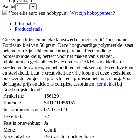
Op vooraad
Aantal
Voor elke euro een hobbypunt,
Wat zijn hobbypunten?
Informatie
Productdetails
Creëer prachtige en unieke kunstwerken met Cernit Transparant
Bordeaux klei van 56 gram. Deze hoogwaardige polymeerklei staat
bekend om zijn schitterende transparante effect en diepe
bordeauxrode kleur, perfect voor het maken van sieraden,
miniaturen en gedetailleerde decoraties. De klei is makkelijk te
kneden en te vormen, en behoudt na het bakken zijn levendige kleur
en stevigheid. Laat je creativiteit de vrije loop met deze veelzijdige
boetseerklei en geef je projecten een professionele uitstraling. Voor
de laagste prijs ontdek ons complete assortiment
cernit klei
bij
Goedkoopsteklei.nl!
Artikel nr.:
156129
Barcode:
5411711456157
In assortiment sinds:
02-03-2019
Levertijd:
72
Past in brievenbus:
Ja
Merk:
Cernit
Verzendwijze:
Post zonder track en trace