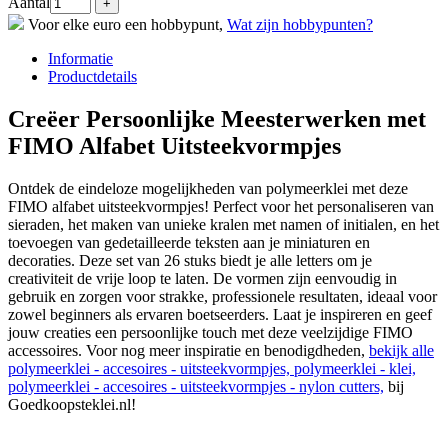
Aantal
Voor elke euro een hobbypunt,
Wat zijn hobbypunten?
Informatie
Productdetails
Creëer Persoonlijke Meesterwerken met
FIMO Alfabet Uitsteekvormpjes
Ontdek de eindeloze mogelijkheden van polymeerklei met deze
FIMO alfabet uitsteekvormpjes! Perfect voor het personaliseren van
sieraden, het maken van unieke kralen met namen of initialen, en het
toevoegen van gedetailleerde teksten aan je miniaturen en
decoraties. Deze set van 26 stuks biedt je alle letters om je
creativiteit de vrije loop te laten. De vormen zijn eenvoudig in
gebruik en zorgen voor strakke, professionele resultaten, ideaal voor
zowel beginners als ervaren boetseerders. Laat je inspireren en geef
jouw creaties een persoonlijke touch met deze veelzijdige FIMO
accessoires. Voor nog meer inspiratie en benodigdheden,
bekijk alle
polymeerklei - accesoires - uitsteekvormpjes, polymeerklei - klei,
polymeerklei - accesoires - uitsteekvormpjes - nylon cutters,
bij
Goedkoopsteklei.nl!