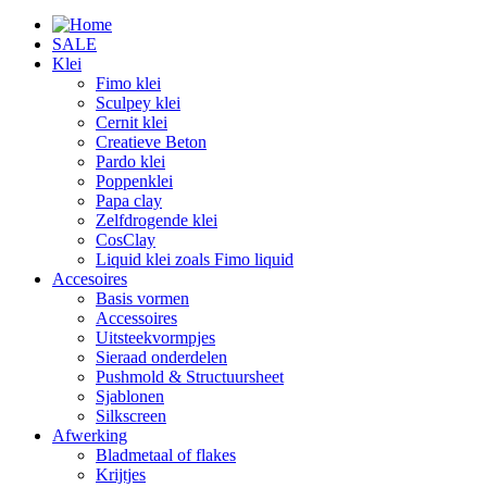
SALE
Klei
Fimo klei
Sculpey klei
Cernit klei
Creatieve Beton
Pardo klei
Poppenklei
Papa clay
Zelfdrogende klei
CosClay
Liquid klei zoals Fimo liquid
Accesoires
Basis vormen
Accessoires
Uitsteekvormpjes
Sieraad onderdelen
Pushmold & Structuursheet
Sjablonen
Silkscreen
Afwerking
Bladmetaal of flakes
Krijtjes