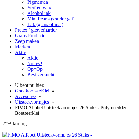
Pigmenten
Verf en wax
Alcohol ink
Mini Pearls (zonder gat)
Lak (glans of mat)
Pretex / gietverharder
Gratis Producten
Zeep maken
Merken
Aktie
Aktie
Nieuw!
Op=Op
Best verkocht
U bent nu hier:
GoedkoopsteKlei
»
Accesoires
»
Uitsteekvormpjes
»
FIMO Alfabet Uitsteekvormpjes 26 Stuks - Polymeerklei
Boetseerklei
25% korting