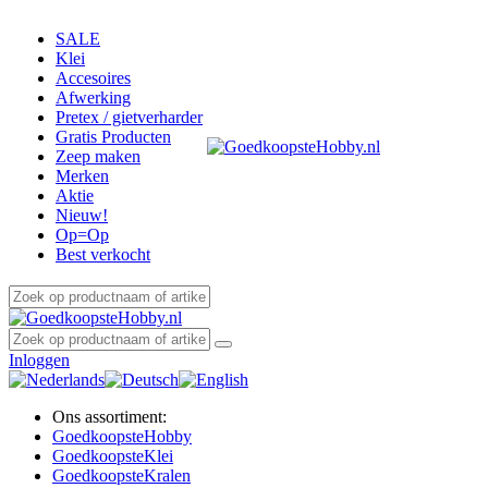
SALE
Klei
Accesoires
Afwerking
Pretex / gietverharder
Gratis Producten
Zeep maken
Merken
Aktie
Nieuw!
Op=Op
Best verkocht
Inloggen
Ons assortiment:
Goedkoopste
Hobby
Goedkoopste
Klei
Goedkoopste
Kralen