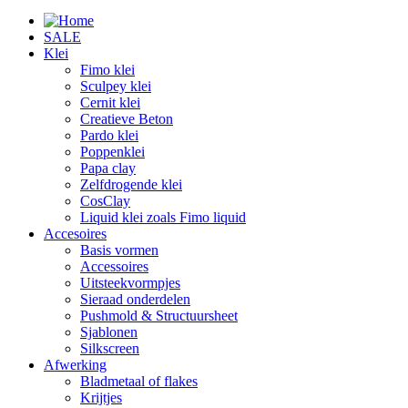
SALE
Klei
Fimo klei
Sculpey klei
Cernit klei
Creatieve Beton
Pardo klei
Poppenklei
Papa clay
Zelfdrogende klei
CosClay
Liquid klei zoals Fimo liquid
Accesoires
Basis vormen
Accessoires
Uitsteekvormpjes
Sieraad onderdelen
Pushmold & Structuursheet
Sjablonen
Silkscreen
Afwerking
Bladmetaal of flakes
Krijtjes