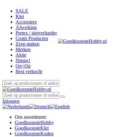
SALE
Klei
Accesoires
Afwerking
Pretex / gietverharder
Gratis Producten
Zeep maken
Merken
Aktie
Nieuw!
Op=Op
Best verkocht
Inloggen
Ons assortiment:
Goedkoopste
Hobby
Goedkoopste
Klei
Goedkoopste
Kralen