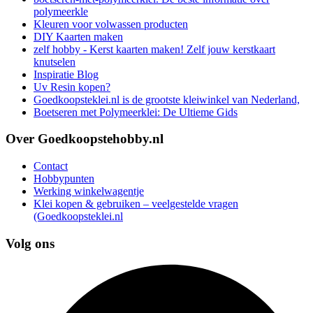
polymeerkle
Kleuren voor volwassen producten
DIY Kaarten maken
zelf hobby - Kerst kaarten maken! Zelf jouw kerstkaart
knutselen
Inspiratie Blog
Uv Resin kopen?
Goedkoopsteklei.nl is de grootste kleiwinkel van Nederland,
Boetseren met Polymeerklei: De Ultieme Gids
Over Goedkoopstehobby.nl
Contact
Hobbypunten
Werking winkelwagentje
Klei kopen & gebruiken – veelgestelde vragen
(Goedkoopsteklei.nl
Volg ons