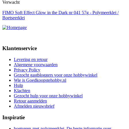
Verwacht
FIMO Soft Effect Glow in the Dark nr 041 57g - Polymeerklei /
Boetseerklei
Klantenservice
Levering en retour
Algemene voorwaarden
Privacy Policy
Gezocht gastbloggers voor onze hobbywinkel
Wie is Goedkoopstehobby.nl
Hulp
Klachten
Gezocht hulp voor onze hobbywinkel
Retour aanmelden
Afmelden nieuwsbrief
Inspiratie
boetseren-met-polymeerklei. De beste informatie over