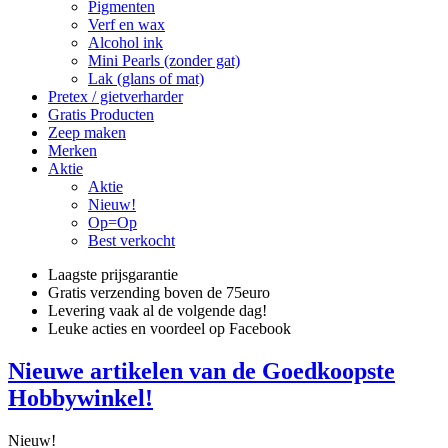
Pigmenten
Verf en wax
Alcohol ink
Mini Pearls (zonder gat)
Lak (glans of mat)
Pretex / gietverharder
Gratis Producten
Zeep maken
Merken
Aktie
Aktie
Nieuw!
Op=Op
Best verkocht
Laagste prijsgarantie
Gratis verzending boven de 75euro
Levering vaak al de volgende dag!
Leuke acties en voordeel op Facebook
Nieuwe artikelen van de Goedkoopste
Hobbywinkel!
Nieuw!