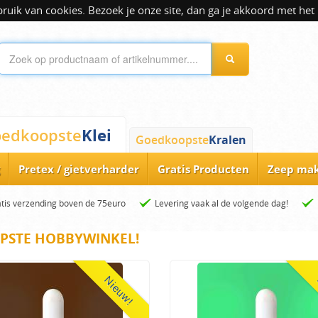
ik van cookies. Bezoek je onze site, dan ga je akkoord met het 
Klei
edkoopste
Goedkoopste
Kralen
Pretex / gietverharder
Gratis Producten
Zeep ma
tis verzending boven de 75euro
Levering vaak al de volgende dag!
PSTE HOBBYWINKEL!
Nieuw!