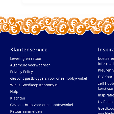
Klantenservice
Inspir
Levering en retour
boetsere
informati
Algemene voorwaarden
Kleuren 
Privacy Policy
DIY Kaar
Gezocht gastbloggers voor onze hobbywinkel
zelf hobb
Wie is Goedkoopstehobby.nl
kerstkaar
Hulp
Inspirati
Klachten
Uv Resin
Gezocht hulp voor onze hobbywinkel
Goedkoops
Retour aanmelden
van Nede