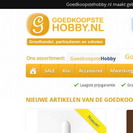
Goedkoopstehobby.nl maakt gebru
Go
Ons assortiment:
Goedkoopste
Hobby
SALE
Klei
Accesoires
Afwerking
Laagste prijsgarantie
Gra
NIEUWE ARTIKELEN VAN DE GOEDKOO
Nieuw!