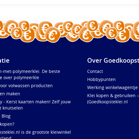
atie
Over Goedkoopst
n-met-polymeerklei. De beste
Contact
e over polymeerkle
Hobbypunten
voor volwassen producten
Werking winkelwagentje
ten maken
Klei kopen & gebruiken –
y - Kerst kaarten maken! Zelf jouw
(Goedkoopsteklei.nl
t knutselen
e Blog
 kopen?
teklei.nl is de grootste kleiwinkel
rland,