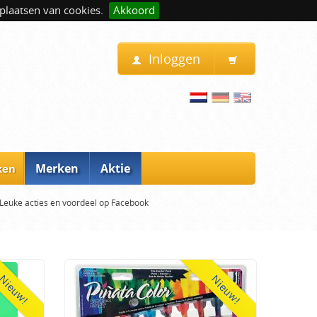
plaatsen van cookies.
Akkoord
Inloggen
Merken
Aktie
ken
Leuke acties en voordeel op Facebook
Nieuw!
Nieuw!