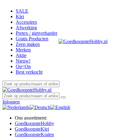
SALE
Klei
Accesoires
Afwerking
Pretex / gietverharder
Gratis Producten
Zeep maken
Merken
Aktie
Nieuw!
Op=Op
Best verkocht
Inloggen
Ons assortiment:
Goedkoopste
Hobby
Goedkoopste
Klei
Goedkoopste
Kralen