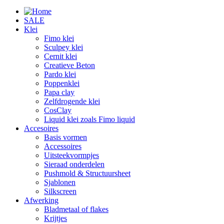
SALE
Klei
Fimo klei
Sculpey klei
Cernit klei
Creatieve Beton
Pardo klei
Poppenklei
Papa clay
Zelfdrogende klei
CosClay
Liquid klei zoals Fimo liquid
Accesoires
Basis vormen
Accessoires
Uitsteekvormpjes
Sieraad onderdelen
Pushmold & Structuursheet
Sjablonen
Silkscreen
Afwerking
Bladmetaal of flakes
Krijtjes