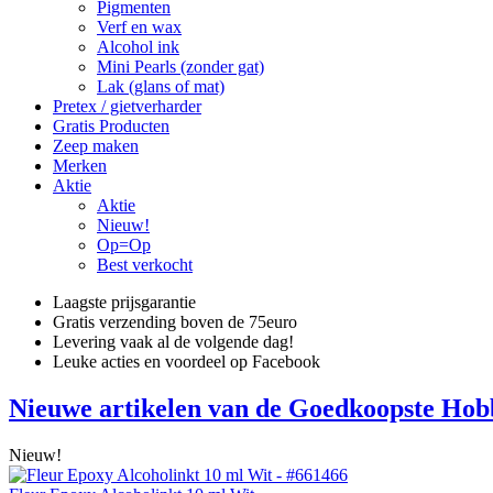
Pigmenten
Verf en wax
Alcohol ink
Mini Pearls (zonder gat)
Lak (glans of mat)
Pretex / gietverharder
Gratis Producten
Zeep maken
Merken
Aktie
Aktie
Nieuw!
Op=Op
Best verkocht
Laagste prijsgarantie
Gratis verzending boven de 75euro
Levering vaak al de volgende dag!
Leuke acties en voordeel op Facebook
Nieuwe artikelen van de Goedkoopste Hob
Nieuw!