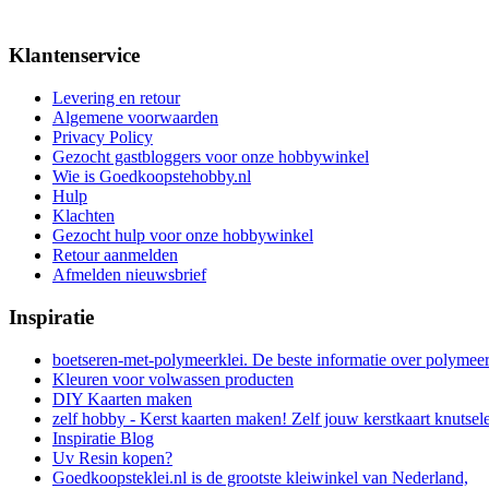
Klantenservice
Levering en retour
Algemene voorwaarden
Privacy Policy
Gezocht gastbloggers voor onze hobbywinkel
Wie is Goedkoopstehobby.nl
Hulp
Klachten
Gezocht hulp voor onze hobbywinkel
Retour aanmelden
Afmelden nieuwsbrief
Inspiratie
boetseren-met-polymeerklei. De beste informatie over polymee
Kleuren voor volwassen producten
DIY Kaarten maken
zelf hobby - Kerst kaarten maken! Zelf jouw kerstkaart knutsel
Inspiratie Blog
Uv Resin kopen?
Goedkoopsteklei.nl is de grootste kleiwinkel van Nederland,