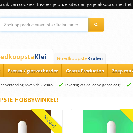
ik van cookies. Bezoek je onze site, dan ga je akkoord met het 
Klei
edkoopste
Goedkoopste
Kralen
Pretex / gietverharder
Gratis Producten
Zeep ma
tis verzending boven de 75euro
Levering vaak al de volgende dag!
PSTE HOBBYWINKEL!
Nieuw!