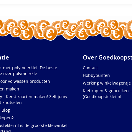
atie
Over Goedkoopst
n-met-polymeerklei. De beste
Contact
e over polymeerkle
Hobbypunten
voor volwassen producten
Werking winkelwagentje
ten maken
Klei kopen & gebruiken –
y - Kerst kaarten maken! Zelf jouw
(Goedkoopsteklei.nl
t knutselen
e Blog
 kopen?
teklei.nl is de grootste kleiwinkel
rland,