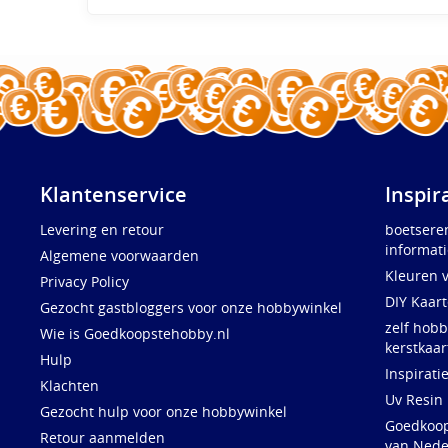
Klantenservice
Inspir
Levering en retour
boetsere
informati
Algemene voorwaarden
Kleuren 
Privacy Policy
DIY Kaar
Gezocht gastbloggers voor onze hobbywinkel
zelf hobb
Wie is Goedkoopstehobby.nl
kerstkaar
Hulp
Inspirati
Klachten
Uv Resin
Gezocht hulp voor onze hobbywinkel
Goedkoops
Retour aanmelden
van Nede