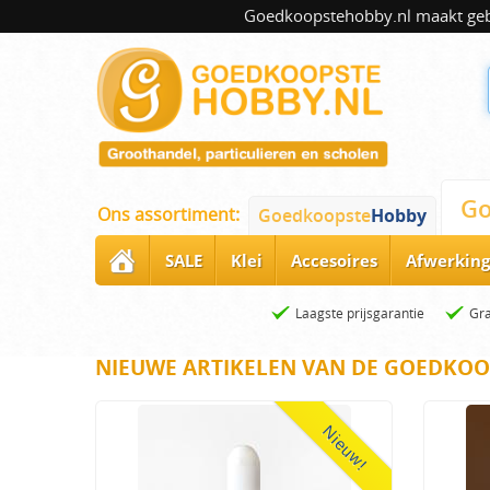
Goedkoopstehobby.nl maakt gebru
Go
Ons assortiment:
Goedkoopste
Hobby
SALE
Klei
Accesoires
Afwerking
Laagste prijsgarantie
Gra
NIEUWE ARTIKELEN VAN DE GOEDKOO
Nieuw!