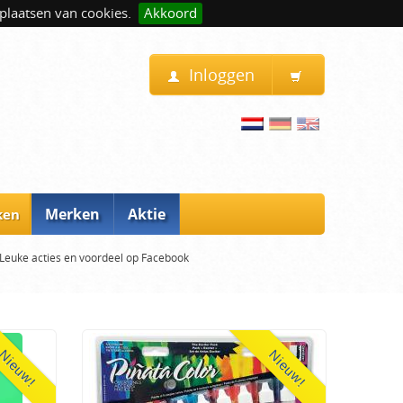
plaatsen van cookies.
Akkoord
Inloggen
Merken
Aktie
ken
Leuke acties en voordeel op Facebook
Nieuw!
Nieuw!