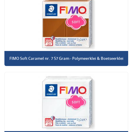
FIMO Soft Caramel nr. 7 57 Gram - Polymeerklei & Boetseerklei