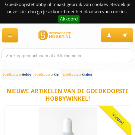
Goedkoopstehobby.nl maakt gebruik van cookies. Bezoek je
onze site, dan ga je akkoord met het plaatsen van cookies.
Akkoord
Hobby
Klei
Kralen
Goedkoopste
Goedkoopste
Goedkoopste
NIEUWE ARTIKELEN VAN DE GOEDKOOPSTE
HOBBYWINKEL!
Nieuw!