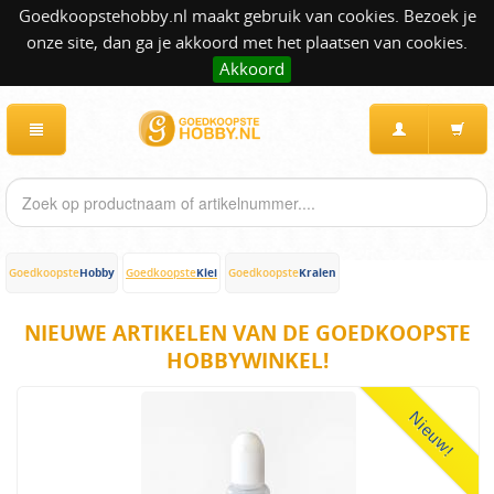
Goedkoopstehobby.nl maakt gebruik van cookies. Bezoek je
onze site, dan ga je akkoord met het plaatsen van cookies.
Akkoord
Hobby
Klei
Kralen
Goedkoopste
Goedkoopste
Goedkoopste
NIEUWE ARTIKELEN VAN DE GOEDKOOPSTE
HOBBYWINKEL!
Nieuw!