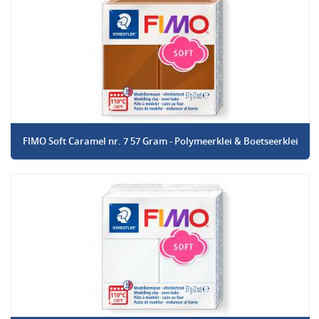
FIMO Soft Caramel nr. 7 57 Gram - Polymeerklei & Boetseerklei