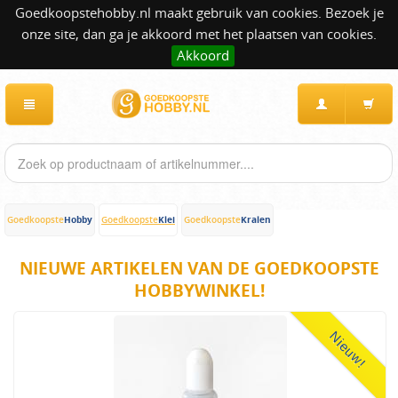
Goedkoopstehobby.nl maakt gebruik van cookies. Bezoek je
onze site, dan ga je akkoord met het plaatsen van cookies.
Akkoord
Hobby
Klei
Kralen
Goedkoopste
Goedkoopste
Goedkoopste
NIEUWE ARTIKELEN VAN DE GOEDKOOPSTE
HOBBYWINKEL!
Nieuw!