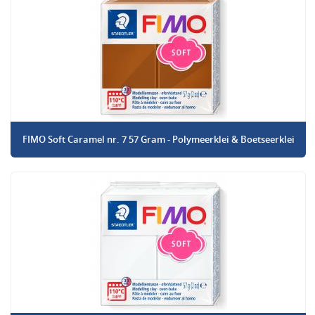
FIMO Soft Caramel nr. 7 57 Gram - Polymeerklei & Boetseerklei