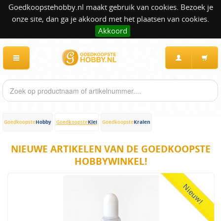
Goedkoopstehobby.nl maakt gebruik van cookies. Bezoek je
onze site, dan ga je akkoord met het plaatsen van cookies.
Akkoord
Hobby
Klei
Kralen
Goedkoopste
Goedkoopste
Goedkoopste
NIEUWE ARTIKELEN VAN DE GOEDKOOPSTE
HOBBYWINKEL!
Nieuw!