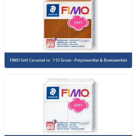
FIMO Soft Caramel nr. 7 57 Gram - Polymeerklei & Boetseerklei